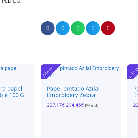
 PEDIDO.
¡Oferta!
¡Ofert
ara papel
Papel pintado Azilal
P
ble 100 G
Embroidery Zebra
E
227,17
€
204,45
€
2
.
IVA incl.