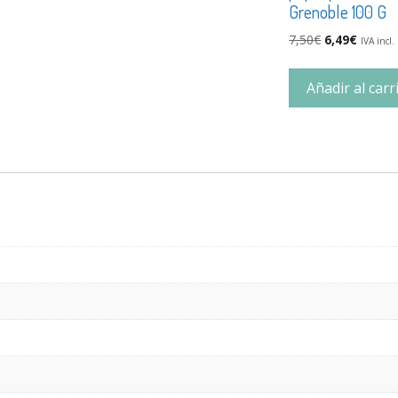
Grenoble 100 G
7,50
€
6,49
€
IVA incl.
Añadir al carr