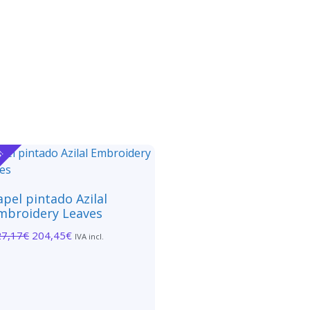
a!
apel pintado Azilal
mbroidery Leaves
27,17
€
204,45
€
IVA incl.