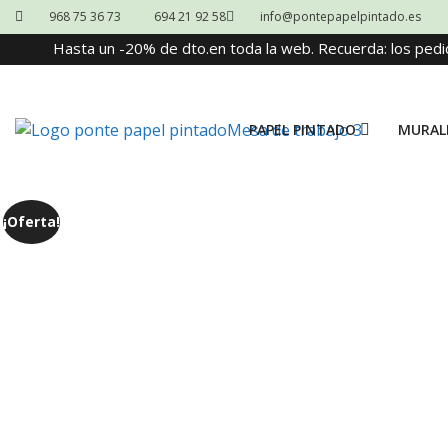
968 75 36 73
694 21 92 58
info@pontepapelpintado.es
Hasta un -20% de dto.en toda la web. Recuerda: los pedi
PAPEL PINTADO
MURAL
¡Oferta!