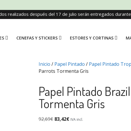
dos realizados después del 17 de julio serán entregados durant
ES
CENEFAS Y STICKERS
ESTORES Y CORTINAS
MA
Inicio
/
Papel Pintado
/
Papel Pintado Trop
Parrots Tormenta Gris
Papel Pintado Brazil
Tormenta Gris
92,69
€
83,42
€
IVA incl.