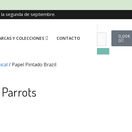
e la segunda de septiembre.
0,00
€
RCAS Y COLECCIONES
CONTACTO
0
ical
/ Papel Pintado Brazil
 Parrots