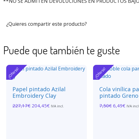
**NO SE ADMITEN DEVOLUCIONES EN PRODUCTOS BAJO
¿Quieres compartir este producto?
Puede que también te guste
¡Oferta!
¡Oferta!
Papel pintado Azilal
Cola vinílica p
Embroidery Clay
pintado Greno
227,17
€
204,45
€
7,50
€
6,49
€
IVA incl.
IVA incl