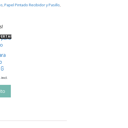
io
,
Papel Pintado Recibidor y Pasillo
,
s!
FERTA!
ara
o
 G
 incl.
ito