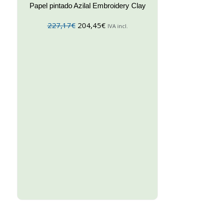
Papel pintado Azilal Embroidery Clay
227,17
€
204,45
€
IVA incl.