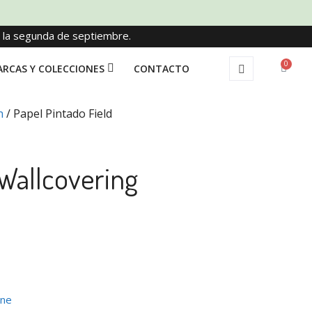
e la segunda de septiembre.
0
RCAS Y COLECCIONES
CONTACTO
n
/ Papel Pintado Field
 Wallcovering
ane