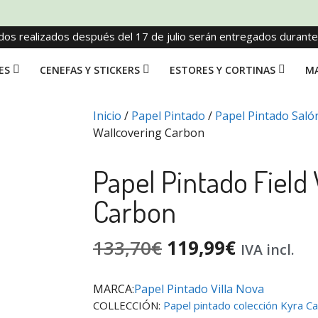
dos realizados después del 17 de julio serán entregados durant
ES
CENEFAS Y STICKERS
ESTORES Y CORTINAS
MA
Inicio
/
Papel Pintado
/
Papel Pintado Saló
Wallcovering Carbon
Papel Pintado Field
Carbon
133,70
€
119,99
€
IVA incl.
MARCA:
Papel Pintado Villa Nova
COLLECCIÓN:
Papel pintado colección Kyra C