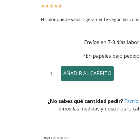
☆
☆
☆
☆
☆
El color puede variar ligeramente según las cond
Envíos en 7-8 días labor
*En papeles bajo pedido
AÑADIR AL CARRITO
¿No sabes qué cantidad pedir?
Escrí
dinos las medidas y nosotros lo cal
SKU
W626-02