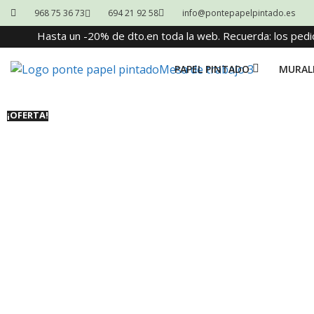
968 75 36 73
694 21 92 58
info@pontepapelpintado.es
Hasta un -20% de dto.en toda la web. Recuerda: los pedi
PAPEL PINTADO
MURAL
¡OFERTA!