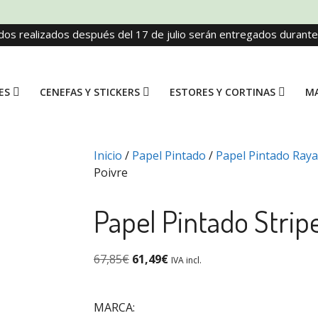
dos realizados después del 17 de julio serán entregados durant
ES
CENEFAS Y STICKERS
ESTORES Y CORTINAS
MA
Inicio
/
Papel Pintado
/
Papel Pintado Raya
Poivre
Papel Pintado Strip
67,85
€
61,49
€
IVA incl.
MARCA: