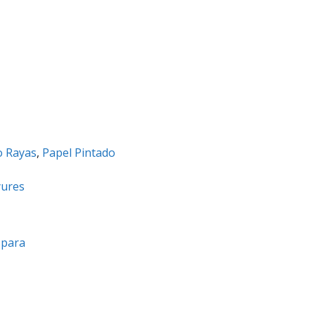
o Rayas
,
Papel Pintado
yures
a