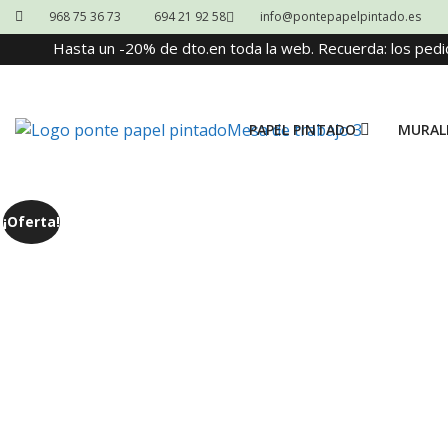
968 75 36 73
694 21 92 58
info@pontepapelpintado.es
Hasta un -20% de dto.en toda la web. Recuerda: los pedi
PAPEL PINTADO
MURAL
¡Oferta!