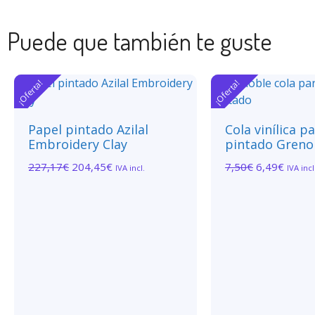
Puede que también te guste
¡Oferta!
¡Oferta!
Papel pintado Azilal
Cola vinílica p
Embroidery Clay
pintado Greno
227,17
€
204,45
€
7,50
€
6,49
€
IVA incl.
IVA incl