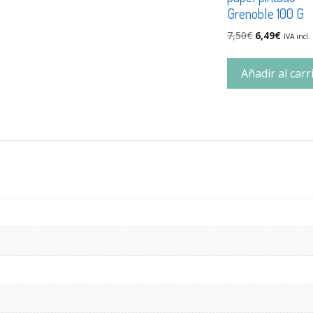
Grenoble 100 G
7,50
€
6,49
€
IVA incl.
Añadir al carr