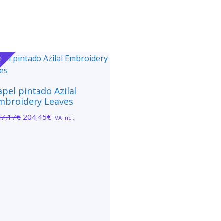
a!
apel pintado Azilal
mbroidery Leaves
27,17
€
204,45
€
IVA incl.