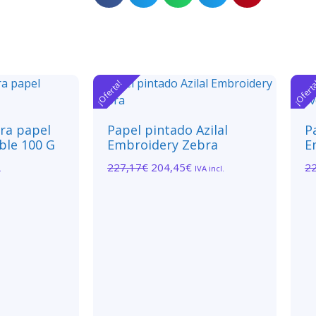
¡Oferta!
¡Ofert
ara papel
Papel pintado Azilal
P
ble 100 G
Embroidery Zebra
E
227,17
€
204,45
€
2
.
IVA incl.