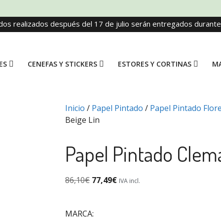
dos realizados después del 17 de julio serán entregados durant
ES
CENEFAS Y STICKERS
ESTORES Y CORTINAS
MA
Inicio
/
Papel Pintado
/
Papel Pintado Flor
Beige Lin
Papel Pintado Clema
86,10
€
77,49
€
IVA incl.
MARCA: