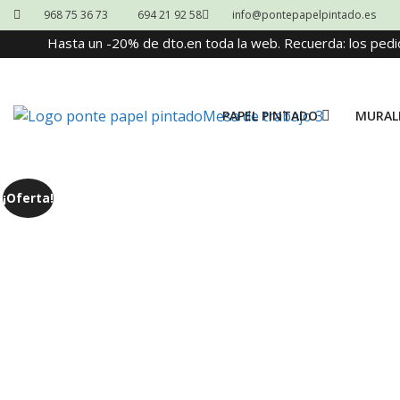
968 75 36 73
694 21 92 58
info@pontepapelpintado.es
Hasta un -20% de dto.en toda la web. Recuerda: los pedi
PAPEL PINTADO
MURAL
¡Oferta!