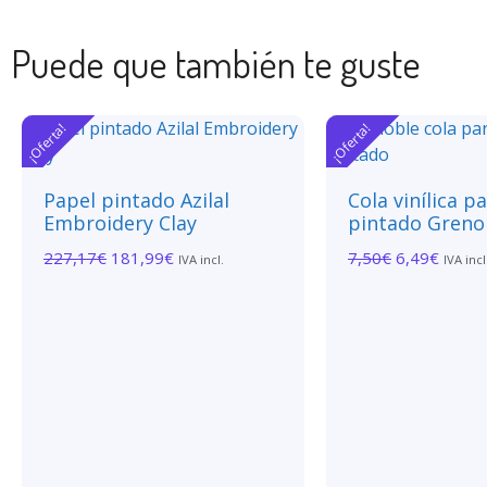
Puede que también te guste
¡Oferta!
¡Oferta!
Papel pintado Azilal
Cola vinílica p
Embroidery Clay
pintado Greno
227,17
€
181,99
€
7,50
€
6,49
€
IVA incl.
IVA incl