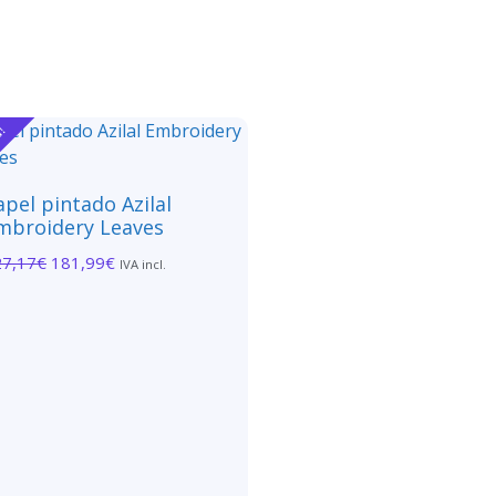
a!
apel pintado Azilal
mbroidery Leaves
27,17
€
181,99
€
IVA incl.