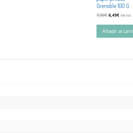
Grenoble 100 G
7,50
€
6,49
€
IVA incl.
Añadir al carr