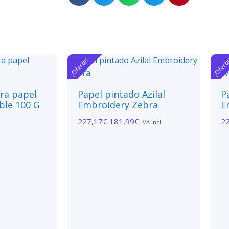
¡Oferta!
¡Ofert
ara papel
Papel pintado Azilal
P
ble 100 G
Embroidery Zebra
E
227,17
€
181,99
€
2
.
IVA incl.