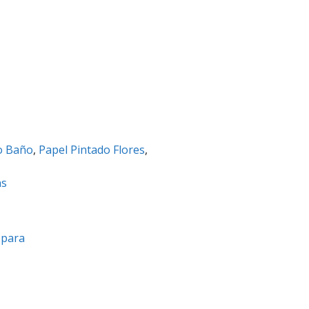
o Baño
,
Papel Pintado Flores
,
ns
a