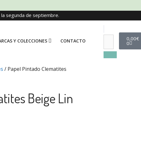
e la segunda de septiembre.
0,00
€
RCAS Y COLECCIONES
CONTACTO
0
es
/ Papel Pintado Clematites
tites Beige Lin