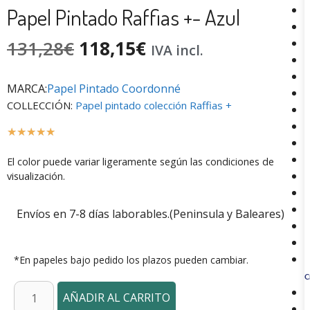
Papel Pintado Raffias +- Azul
131,28
€
118,15
€
IVA incl.
MARCA:
Papel Pintado Coordonné
COLLECCIÓN:
Papel pintado colección Raffias +
☆
☆
☆
☆
☆
El color puede variar ligeramente según las condiciones de
visualización.
Envíos en 7-8 días laborables.(Peninsula y Baleares)
*En papeles bajo pedido los plazos pueden cambiar.
C
AÑADIR AL CARRITO