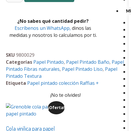
M
¿No sabes qué cantidad pedir?
Escríbenos un WhatsApp,
dinos las
medidas y nosotros lo calculamos por ti.
SKU
9800029
Categorías
Papel Pintado
,
Papel Pintado Baño
,
Papel
Pintado Fibras naturales
,
Papel Pintado Liso
,
Papel
Pintado Textura
Etiqueta
Papel pintado colección Raffias +
¡No te olvides!
¡Oferta!
Cola vinílica para papel