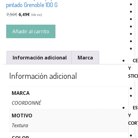
pintado Grenoble 100 G
7,50
€
6,49
€
IVA incl.
Añadir al carrito
Información adicional
Marca
C
Y
Información adicional
STI
MARCA
COORDONNÉ
E
MOTIVO
Y
COR
Textura
COLOR