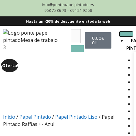
info@pontepapelpintado.es
968 75 36 73 – 694 21 92 58
Hasta un -20% de descuento en toda la web
0,00
€
P
0
PIN
¡Oferta!
Inicio
/
Papel Pintado
/
Papel Pintado Liso
/ Papel
Pintado Raffias +- Azul