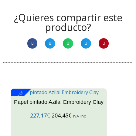
¿Quieres compartir este
producto?
¡Oferta!
¡O
Papel pintado Azilal Embroidery Clay
227,17
€
204,45
€
IVA incl.