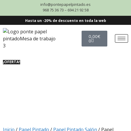
info@pontepapelpintado.es
968 75 36 73 – 694 21 92 58
Hasta un -20% de descuento en toda la web
0,00
€
0
¡OFERTA!
Inicio
/
Papel Pintado
/
Papel Pintado Salón
/ Papel