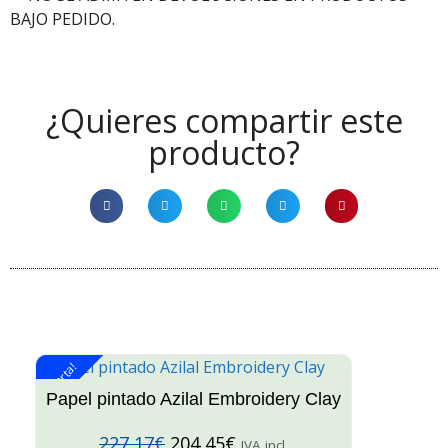
BAJO PEDIDO.
¿Quieres compartir este
producto?
¡Oferta!
¡O
Papel pintado Azilal Embroidery Clay
227,17
€
204,45
€
IVA incl.