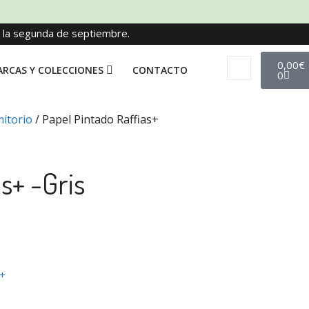
e la segunda de septiembre.
0,00
€
RCAS Y COLECCIONES
CONTACTO
0
itorio
/ Papel Pintado Raffias+
s+ -Gris
 +