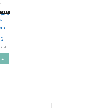
s!
FERTA!
ara
o
 G
 incl.
ito