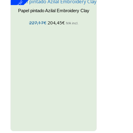
¡Oferta!
Papel pintado Azilal Embroidery Clay
227,17
€
204,45
€
IVA incl.