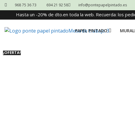
968 75 36 73
694 21 92 58
info@pontepapelpintado.es
Hasta un -20% de dto.en toda la web. Recuerda: los pedi
PAPEL PINTADO
MURAL
¡OFERTA!