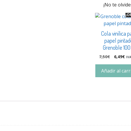
¡No te olvide
¡O
Cola vinílica p
papel pintad
Grenoble 100
7,50
€
6,49
€
IVA
Añadir al carr