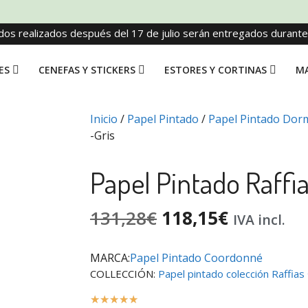
dos realizados después del 17 de julio serán entregados durant
ES
CENEFAS Y STICKERS
ESTORES Y CORTINAS
MA
Inicio
/
Papel Pintado
/
Papel Pintado Dorm
-Gris
Papel Pintado Raffia
131,28
€
118,15
€
IVA incl.
MARCA:
Papel Pintado Coordonné
COLLECCIÓN:
Papel pintado colección Raffias
☆
☆
☆
☆
☆