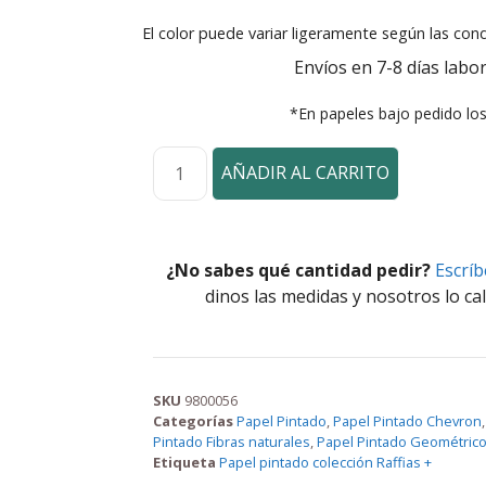
El color puede variar ligeramente según las cond
Envíos en 7-8 días labor
*En papeles bajo pedido lo
AÑADIR AL CARRITO
¿No sabes qué cantidad pedir?
Escrí
dinos las medidas y nosotros lo cal
SKU
9800056
Categorías
Papel Pintado
,
Papel Pintado Chevron
Pintado Fibras naturales
,
Papel Pintado Geométric
Etiqueta
Papel pintado colección Raffias +