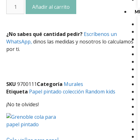
Añadir al carrito
M
¿No sabes qué cantidad pedir?
Escríbenos un
WhatsApp,
dinos las medidas y nosotros lo calculamos
por ti.
SKU
9700111
Categoría
Murales
Etiqueta
Papel pintado colección Random kids
¡No te olvides!
Cola vinílica para papel