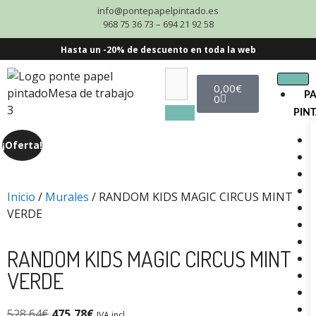
info@pontepapelpintado.es
968 75 36 73 – 694 21 92 58
Hasta un -20% de descuento en toda la web
0,00
€
P
0
PIN
¡Oferta!
Inicio
/
Murales
/ RANDOM KIDS MAGIC CIRCUS MINT
VERDE
RANDOM KIDS MAGIC CIRCUS MINT
VERDE
528,64
€
475,78
€
IVA incl.