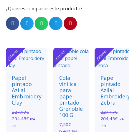
¿Quieres compartir este producto?
¡Oferta!
¡Oferta!
¡Oferta!
Papel
Cola
Papel
pintado
vinílica
pintado
Azilal
para
Azilal
Embroidery
papel
Embroidery
Clay
pintado
Zebra
Grenoble
227,17
€
227,17
€
100 G
204,45
€
204,45
€
IVA
IVA
7,50
€
incl.
incl.
6,49
€
IVA