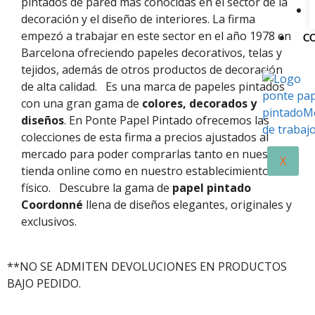
pintados de pared más conocidas en el sector de la
decoración y el diseño de interiores. La firma
empezó a trabajar en este sector en el año 1978 en
C
Barcelona ofreciendo papeles decorativos, telas y
tejidos, además de otros productos de decoración
de alta calidad.
Es una marca de papeles pintados
con una gran gama de
colores, decorados y
diseños
. En Ponte Papel Pintado ofrecemos las
colecciones de esta firma a precios ajustados al
mercado para poder comprarlas tanto en nuestra
X
tienda online como en nuestro establecimiento
físico.
Descubre la gama de
papel pintado
Coordonné
llena de diseños elegantes, originales y
exclusivos.
**NO SE ADMITEN DEVOLUCIONES EN PRODUCTOS
BAJO PEDIDO.