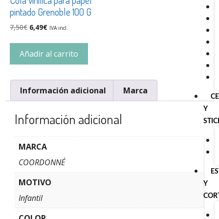
pintado Grenoble 100 G
7,50
€
6,49
€
IVA incl.
Añadir al carrito
Información adicional
Marca
C
Y
Información adicional
STI
MARCA
COORDONNÉ
E
MOTIVO
Y
Infantil
COR
COLOR