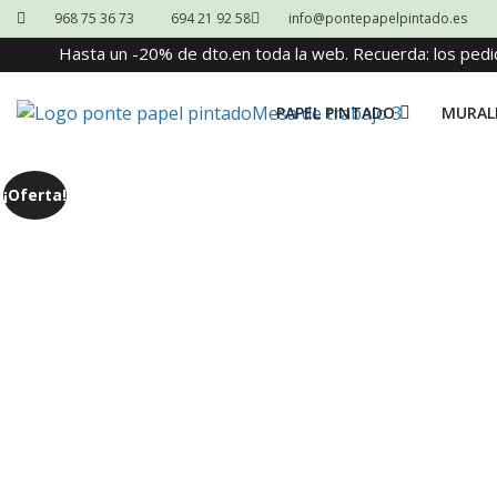
968 75 36 73
694 21 92 58
info@pontepapelpintado.es
Hasta un -20% de dto.en toda la web. Recuerda: los pedi
PAPEL PINTADO
MURAL
¡Oferta!