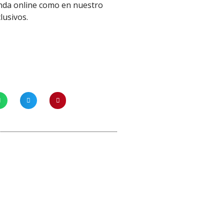
enda online como en nuestro
clusivos.
¡Oferta!
Cola vinílica para papel pintad