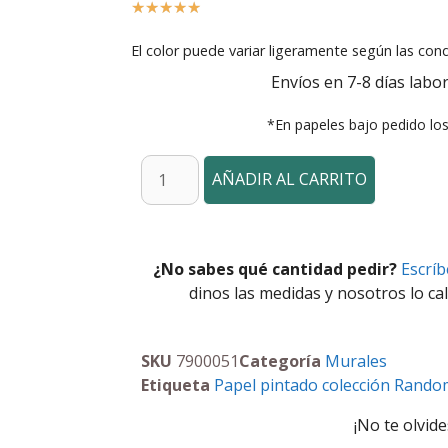
☆
☆
☆
☆
☆
El color puede variar ligeramente según las cond
Envíos en 7-8 días labor
*En papeles bajo pedido lo
AÑADIR AL CARRITO
¿No sabes qué cantidad pedir?
Escrí
dinos las medidas y nosotros lo cal
SKU
7900051
Categoría
Murales
Etiqueta
Papel pintado colección Rando
¡No te olvide