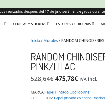
dos realizados después del 17 de julio serán entregados durant
ES
CENEFAS Y STICKERS
ESTORES Y CORTINAS
MA
Inicio
/
Murales
/ RANDOM CHINOISERIES 
RANDOM CHINOISE
PINK/LILAC
528,64
€
475,78
€
IVA incl.
MARCA:
Papel Pintado Coordonné
COLLECCIÓN:
Papel pintado colección Random