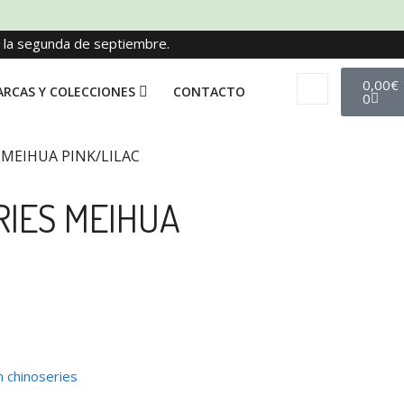
e la segunda de septiembre.
0,00
€
RCAS Y COLECCIONES
CONTACTO
0
MEIHUA PINK/LILAC
RIES MEIHUA
 chinoseries