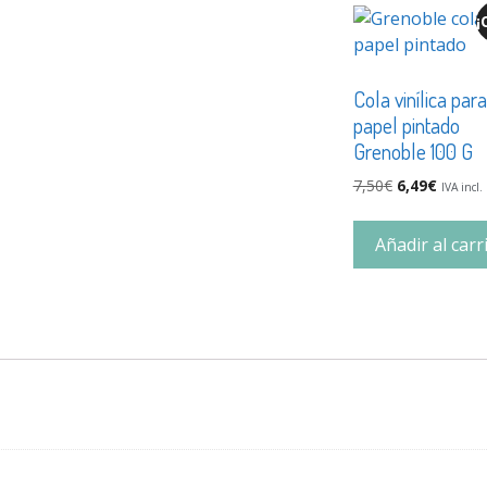
¡
Cola vinílica para
papel pintado
Grenoble 100 G
7,50
€
6,49
€
IVA incl.
Añadir al carr