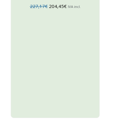
227,17
€
204,45
€
IVA incl.