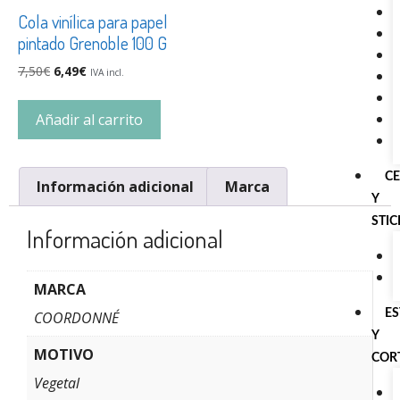
Cola vinílica para papel
pintado Grenoble 100 G
7,50
€
6,49
€
IVA incl.
Añadir al carrito
C
Información adicional
Marca
Y
STI
Información adicional
MARCA
E
COORDONNÉ
Y
MOTIVO
COR
Vegetal