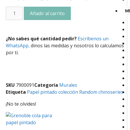
M
Añadir al carrito
¿No sabes qué cantidad pedir?
Escríbenos un
WhatsApp,
dinos las medidas y nosotros lo calculamos
por ti.
SKU
7900091
Categoría
Murales
Etiqueta
Papel pintado colección Random chinoseries
¡No te olvides!