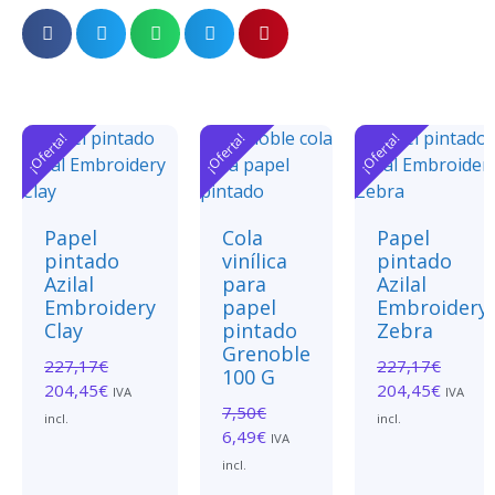
¡Oferta!
¡Oferta!
¡Oferta!
Papel
Cola
Papel
pintado
vinílica
pintado
Azilal
para
Azilal
Embroidery
papel
Embroidery
Clay
pintado
Zebra
Grenoble
227,17
€
227,17
€
100 G
204,45
€
204,45
€
IVA
IVA
7,50
€
incl.
incl.
6,49
€
IVA
incl.