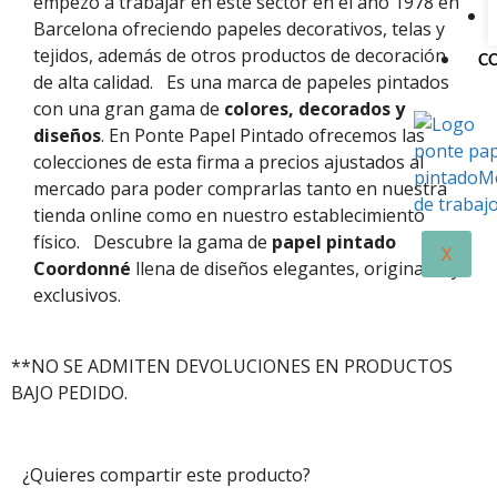
empezó a trabajar en este sector en el año 1978 en
Barcelona ofreciendo papeles decorativos, telas y
tejidos, además de otros productos de decoración
C
de alta calidad.
Es una marca de papeles pintados
con una gran gama de
colores, decorados y
diseños
. En Ponte Papel Pintado ofrecemos las
colecciones de esta firma a precios ajustados al
mercado para poder comprarlas tanto en nuestra
tienda online como en nuestro establecimiento
físico.
Descubre la gama de
papel pintado
X
Coordonné
llena de diseños elegantes, originales y
exclusivos.
**NO SE ADMITEN DEVOLUCIONES EN PRODUCTOS
BAJO PEDIDO.
¿Quieres compartir este producto?