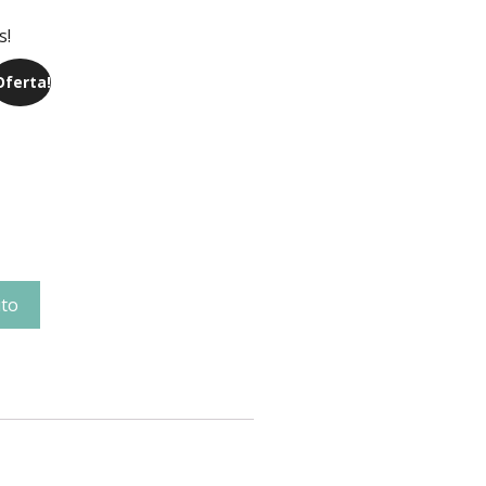
s!
Oferta!
ito