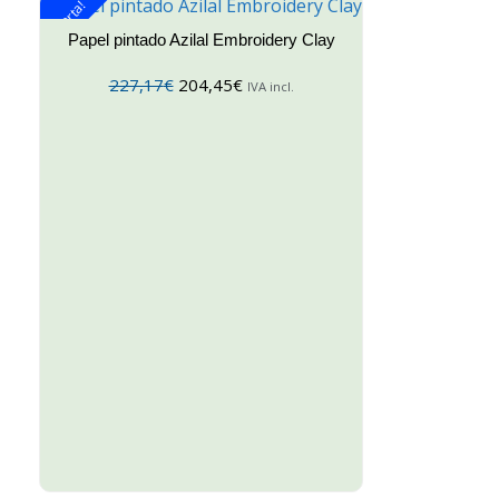
¡Oferta!
Papel pintado Azilal Embroidery Clay
227,17
€
204,45
€
IVA incl.