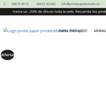
968 75 36 73
694 21 92 58
info@pontepapelpintado.es
Hasta un -20% de dto.en toda la web. Recuerda: los pedi
PAPEL PINTADO
MURAL
¡Oferta!