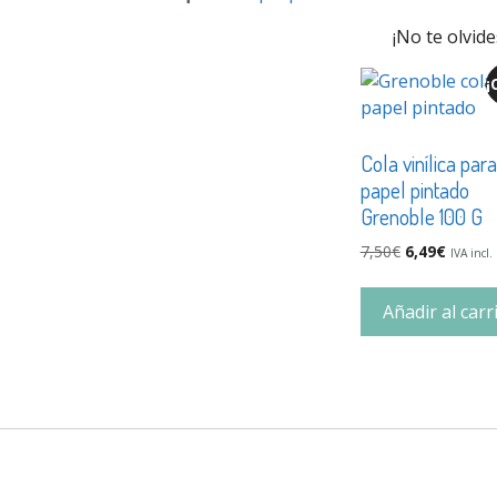
¡No te olvide
¡
Cola vinílica para
papel pintado
Grenoble 100 G
7,50
€
6,49
€
IVA incl.
Añadir al carr