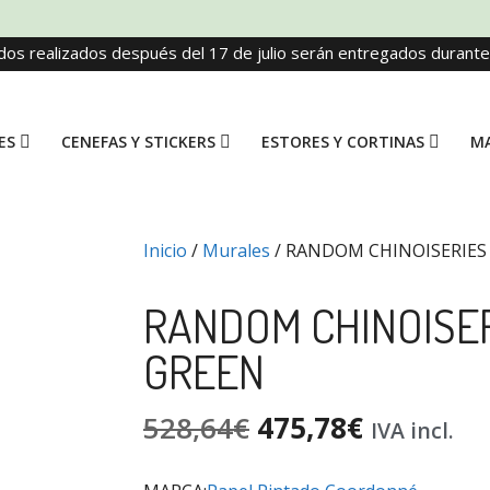
dos realizados después del 17 de julio serán entregados durant
ES
CENEFAS Y STICKERS
ESTORES Y CORTINAS
MA
Inicio
/
Murales
/ RANDOM CHINOISERIES
RANDOM CHINOISE
GREEN
528,64
€
475,78
€
IVA incl.