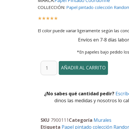
MARCA:
Papel Pintado Coordonné
COLLECCIÓN:
Papel pintado colección Random
☆
☆
☆
☆
☆
El color puede variar ligeramente según las cond
Envíos en 7-8 días labor
*En papeles bajo pedido lo
AÑADIR AL CARRITO
¿No sabes qué cantidad pedir?
Escrí
dinos las medidas y nosotros lo cal
SKU
7900111
Categoría
Murales
Etiqueta
Papel pintado colección Rando