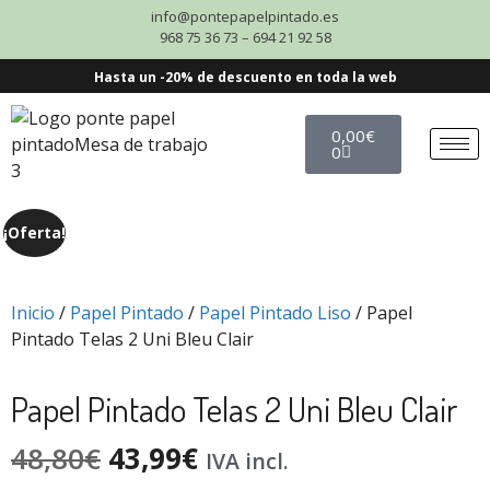
info@pontepapelpintado.es
968 75 36 73 – 694 21 92 58
Hasta un -20% de descuento en toda la web
0,00
€
0
¡Oferta!
Inicio
/
Papel Pintado
/
Papel Pintado Liso
/ Papel
Pintado Telas 2 Uni Bleu Clair
Papel Pintado Telas 2 Uni Bleu Clair
48,80
€
43,99
€
IVA incl.