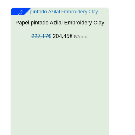
¡Oferta!
¡O
Papel pintado Azilal Embroidery Clay
227,17
€
204,45
€
IVA incl.