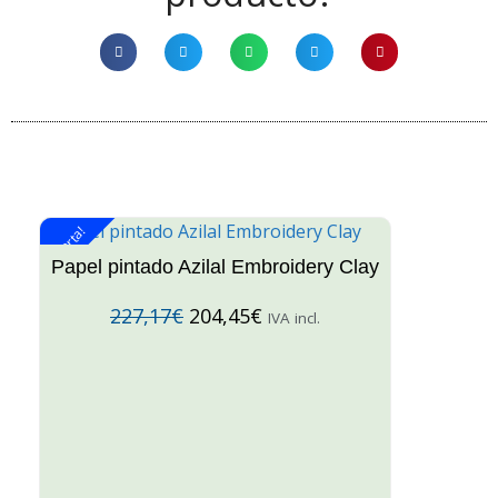
¡Oferta!
¡O
Papel pintado Azilal Embroidery Clay
227,17
€
204,45
€
IVA incl.