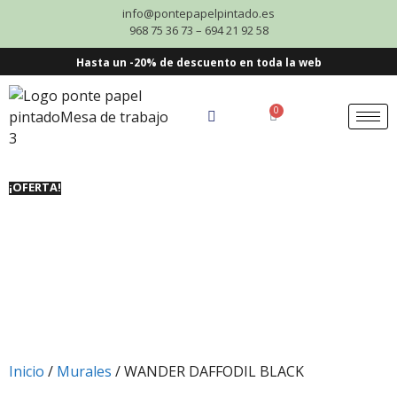
info@pontepapelpintado.es
968 75 36 73 – 694 21 92 58
Hasta un -20% de descuento en toda la web
0
¡OFERTA!
Inicio
/
Murales
/ WANDER DAFFODIL BLACK