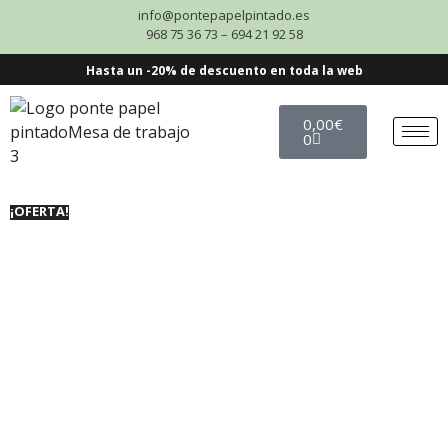
info@pontepapelpintado.es
968 75 36 73 – 694 21 92 58
Hasta un -20% de descuento en toda la web
0,00
€
0
¡OFERTA!