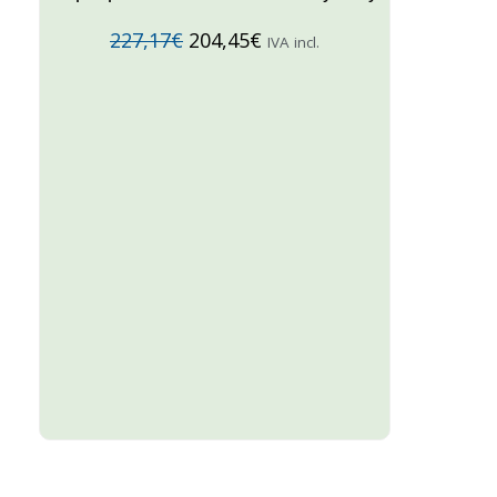
227,17
€
204,45
€
IVA incl.