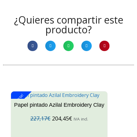
¿Quieres compartir este
producto?
¡Oferta!
¡O
Papel pintado Azilal Embroidery Clay
227,17
€
204,45
€
IVA incl.