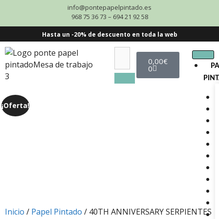
info@pontepapelpintado.es
968 75 36 73 – 694 21 92 58
Hasta un -20% de descuento en toda la web
0,00
€
P
0
PIN
¡Oferta!
Inicio
/
Papel Pintado
/ 40TH ANNIVERSARY SERPIENTES