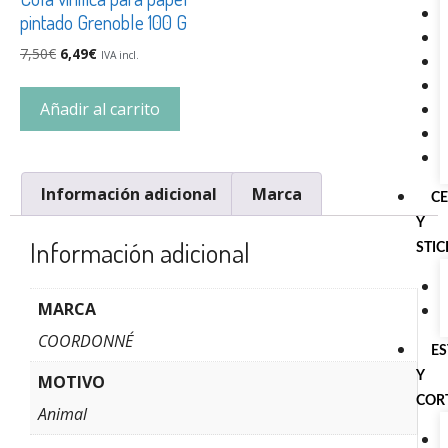
pintado Grenoble 100 G
7,50
€
6,49
€
IVA incl.
Añadir al carrito
Información adicional
Marca
C
Y
Información adicional
STI
MARCA
COORDONNÉ
E
Y
MOTIVO
COR
Animal