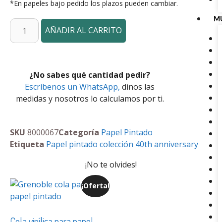
*En papeles bajo pedido los plazos pueden cambiar.
M
AÑADIR AL CARRITO
¿No sabes qué cantidad pedir?
Escríbenos un WhatsApp,
dinos las
medidas y nosotros lo calculamos por ti.
SKU
8000067
Categoría
Papel Pintado
Etiqueta
Papel pintado colección 40th anniversary
¡No te olvides!
¡Oferta!
Cola vinílica para papel