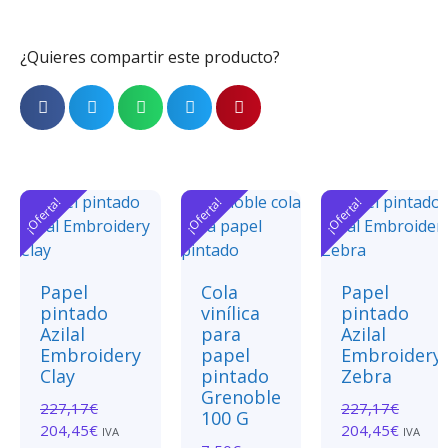
¿Quieres compartir este producto?
¡Oferta!
¡Oferta!
¡Oferta!
Papel
Cola
Papel
pintado
vinílica
pintado
Azilal
para
Azilal
Embroidery
papel
Embroidery
Clay
pintado
Zebra
Grenoble
227,17
€
227,17
€
100 G
204,45
€
204,45
€
IVA
IVA