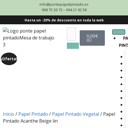
info@pontepapelpintado.es
968 75 36 73 – 694 21 92 58
Hasta un -20% de descuento en toda la web
0,00
€
P
0
PIN
¡Oferta!
Inicio
/
Papel Pintado
/
Papel Pintado Vegetal
/ Papel
Pintado Acanthe Beige lin