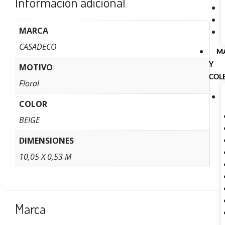
Información adicional
MARCA
CASADECO
M
Y
MOTIVO
COL
Floral
COLOR
BEIGE
DIMENSIONES
10,05 X 0,53 M
Marca