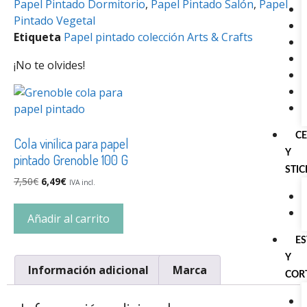
Papel Pintado Dormitorio
,
Papel Pintado Salón
,
Papel
Pintado Vegetal
Etiqueta
Papel pintado colección Arts & Crafts
¡No te olvides!
C
Cola vinílica para papel
Y
pintado Grenoble 100 G
STI
7,50
€
6,49
€
IVA incl.
Añadir al carrito
E
Y
Información adicional
Marca
COR