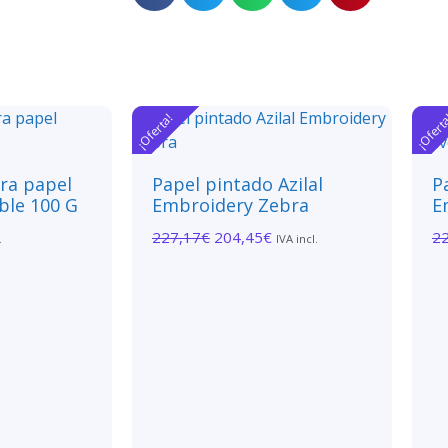
¡Oferta!
¡Ofert
ara papel
Papel pintado Azilal
P
ble 100 G
Embroidery Zebra
E
227,17
€
204,45
€
2
.
IVA incl.