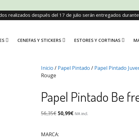
dos realizados después del 17 de julio serán entregados durant
ES
CENEFAS Y STICKERS
ESTORES Y CORTINAS
MA
Inicio
/
Papel Pintado
/
Papel Pintado Juven
Rouge
Papel Pintado Be fr
56,35
€
50,99
€
IVA incl.
MARCA: