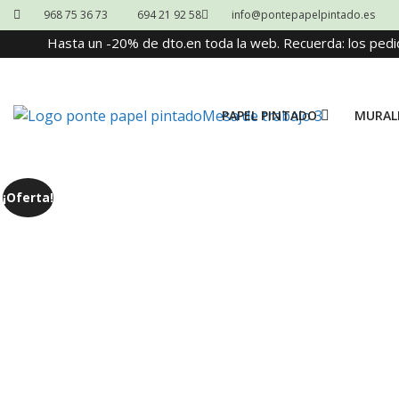
968 75 36 73
694 21 92 58
info@pontepapelpintado.es
Hasta un -20% de dto.en toda la web. Recuerda: los pedi
PAPEL PINTADO
MURAL
¡Oferta!