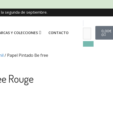
e la segunda de septiembre.
0,00
€
RCAS Y COLECCIONES
CONTACTO
0
il
/ Papel Pintado Be free
ee Rouge