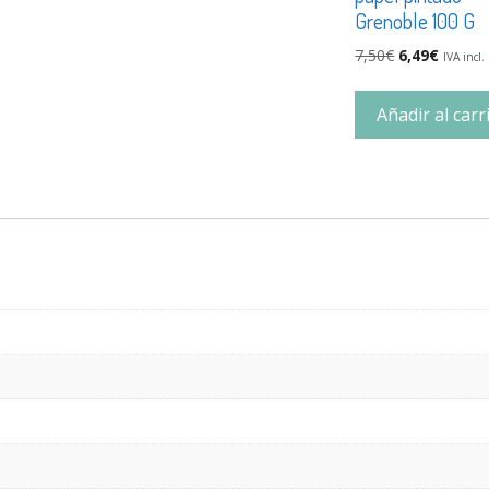
Grenoble 100 G
7,50
€
6,49
€
IVA incl.
Añadir al carr