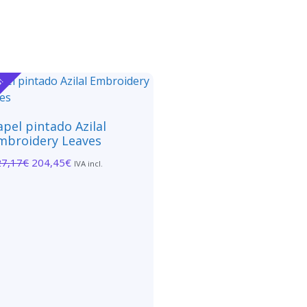
a!
apel pintado Azilal
mbroidery Leaves
27,17
€
204,45
€
IVA incl.