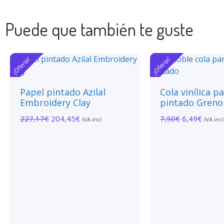
Puede que también te guste
¡Oferta!
¡Oferta!
Papel pintado Azilal
Cola vinílica p
Embroidery Clay
pintado Greno
227,17
€
204,45
€
7,50
€
6,49
€
IVA incl.
IVA incl