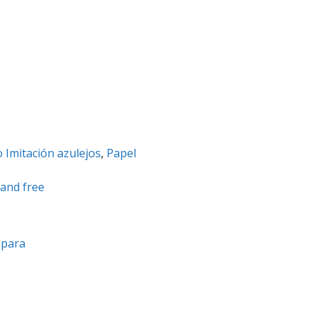
 Imitación azulejos
,
Papel
 and free
a