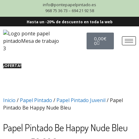
info@pontepapelpintado.es
968 75 36 73 – 694 21 92 58
Hasta un -20% de descuento en toda la web
0,00
€
0
¡OFERTA!
Inicio
/
Papel Pintado
/
Papel Pintado Juvenil
/ Papel
Pintado Be Happy Nude Bleu
Papel Pintado Be Happy Nude Bleu