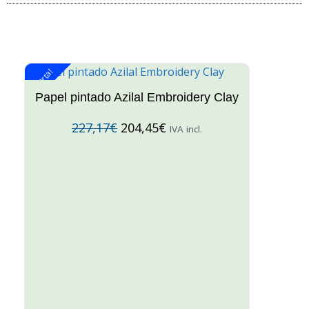
¡Oferta!
¡O
Papel pintado Azilal Embroidery Clay
227,17
€
204,45
€
IVA incl.