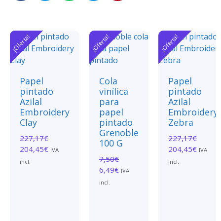
¡Oferta!
¡Oferta!
¡Oferta!
Papel
Cola
Papel
pintado
vinílica
pintado
Azilal
para
Azilal
Embroidery
papel
Embroidery
Clay
pintado
Zebra
Grenoble
227,17
€
227,17
€
100 G
204,45
€
204,45
€
IVA
IVA
7,50
€
incl.
incl.
6,49
€
IVA
incl.