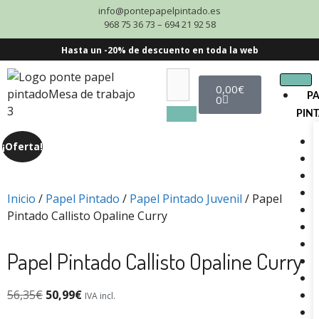
info@pontepapelpintado.es
968 75 36 73 – 694 21 92 58
Hasta un -20% de descuento en toda la web
0,00
€
P
0
PIN
¡Oferta!
Inicio
/
Papel Pintado
/
Papel Pintado Juvenil
/ Papel
Pintado Callisto Opaline Curry
Papel Pintado Callisto Opaline Curry
56,35
€
50,99
€
IVA incl.