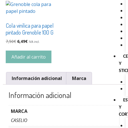
Cola vinílica para papel
pintado Grenoble 100 G
7,50
€
6,49
€
IVA incl.
Añadir al carrito
C
Y
STI
Información adicional
Marca
Información adicional
E
Y
MARCA
COR
CASELIO