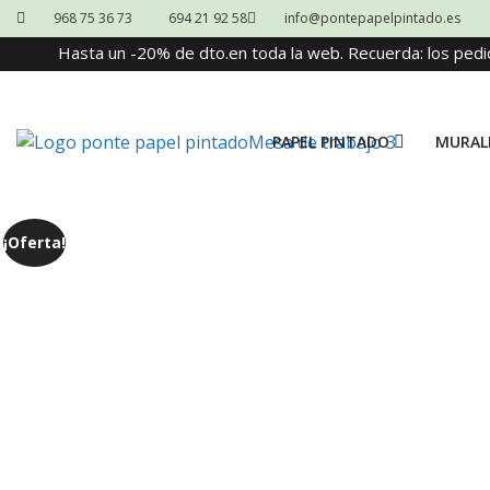
968 75 36 73
694 21 92 58
info@pontepapelpintado.es
Hasta un -20% de dto.en toda la web. Recuerda: los pedi
PAPEL PINTADO
MURAL
¡Oferta!