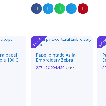
¡Oferta!
¡Ofert
ara papel
Papel pintado Azilal
P
ble 100 G
Embroidery Zebra
E
227,17
€
204,45
€
2
.
IVA incl.