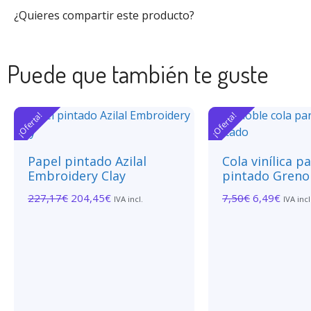
¿Quieres compartir este producto?
Puede que también te guste
¡Oferta!
¡Oferta!
Papel pintado Azilal
Cola vinílica p
Embroidery Clay
pintado Greno
227,17
€
204,45
€
7,50
€
6,49
€
IVA incl.
IVA incl