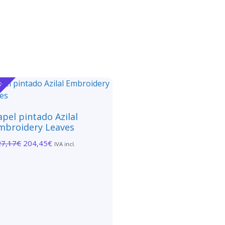
a!
apel pintado Azilal
mbroidery Leaves
27,17
€
204,45
€
IVA incl.