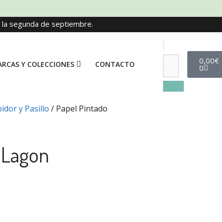
e la segunda de septiembre.
0,00
€
RCAS Y COLECCIONES
CONTACTO
0
idor y Pasillo
/ Papel Pintado
 Lagon