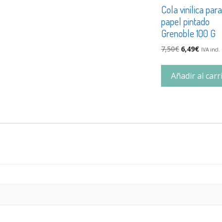
Cola vinílica par
papel pintado
Grenoble 100 G
7,50
€
6,49
€
IVA incl.
Añadir al carr