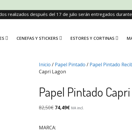
dos realizados después del 17 de julio serán entregados durant
ES
CENEFAS Y STICKERS
ESTORES Y CORTINAS
MA
Inicio
/
Papel Pintado
/
Papel Pintado Recib
Capri Lagon
Papel Pintado Capri
82,50
€
74,49
€
IVA incl.
MARCA: