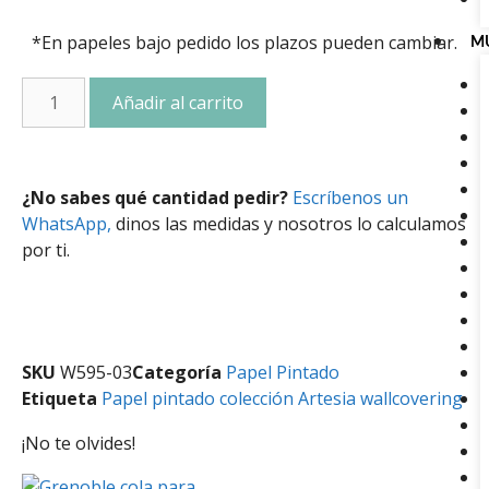
*En papeles bajo pedido los plazos pueden cambiar.
M
Añadir al carrito
¿No sabes qué cantidad pedir?
Escríbenos un
WhatsApp,
dinos las medidas y nosotros lo calculamos
por ti.
SKU
W595-03
Categoría
Papel Pintado
Etiqueta
Papel pintado colección Artesia wallcovering
¡No te olvides!