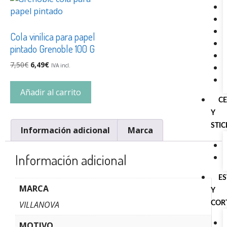
Cola vinílica para papel
pintado Grenoble 100 G
7,50
€
6,49
€
IVA incl.
Añadir al carrito
C
Y
STI
Información adicional
Marca
Información adicional
E
MARCA
Y
VILLANOVA
COR
MOTIVO