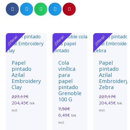
¡Oferta!
¡Oferta!
¡Oferta!
Papel
Cola
Papel
pintado
vinílica
pintado
Azilal
para
Azilal
Embroidery
papel
Embroidery
Clay
pintado
Zebra
Grenoble
227,17
€
227,17
€
100 G
204,45
€
204,45
€
IVA
IVA
7,50
€
incl.
incl.
6,49
€
IVA
incl.