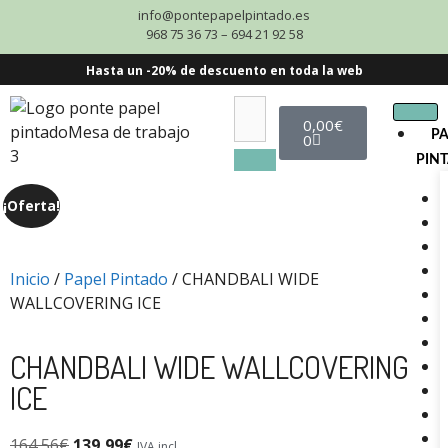
info@pontepapelpintado.es
968 75 36 73 – 694 21 92 58
Hasta un -20% de descuento en toda la web
0,00
€
P
0
PIN
¡Oferta!
Inicio
/
Papel Pintado
/ CHANDBALI WIDE
WALLCOVERING ICE
CHANDBALI WIDE WALLCOVERING
ICE
164,56
€
139,99
€
IVA incl.