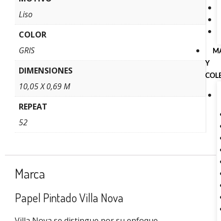
Liso
COLOR
GRIS
M
Y
DIMENSIONES
COL
10,05 X 0,69 M
REPEAT
52
Marca
Papel Pintado Villa Nova
Villa Nova se distingue por su enfoque