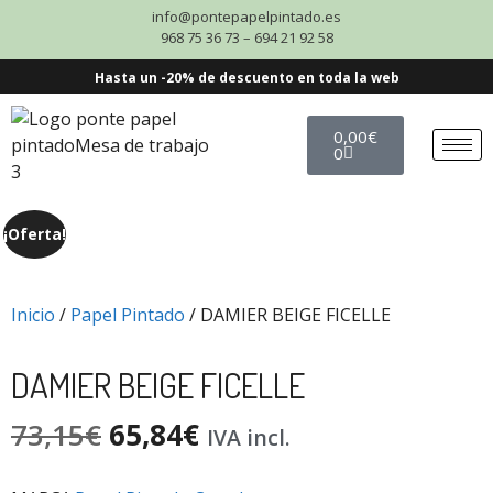
info@pontepapelpintado.es
968 75 36 73 – 694 21 92 58
Hasta un -20% de descuento en toda la web
0,00
€
0
¡Oferta!
Inicio
/
Papel Pintado
/ DAMIER BEIGE FICELLE
DAMIER BEIGE FICELLE
73,15
€
65,84
€
IVA incl.