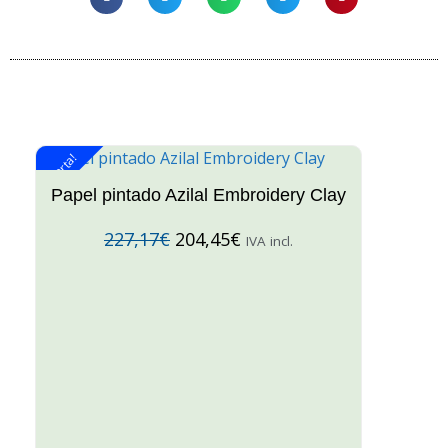
¡Oferta!
¡O
Papel pintado Azilal Embroidery Clay
227,17
€
204,45
€
IVA incl.