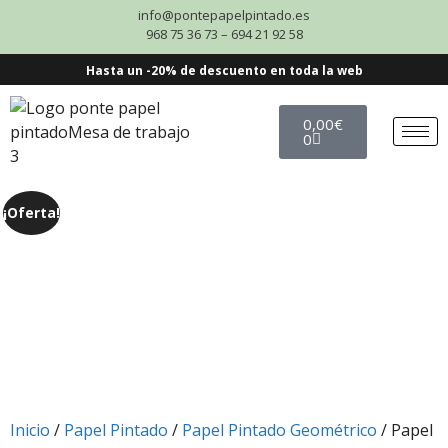
info@pontepapelpintado.es
968 75 36 73 – 694 21 92 58
Hasta un -20% de descuento en toda la web
0,00
€
0
¡Oferta!
Inicio
/
Papel Pintado
/
Papel Pintado Geométrico
/ Papel