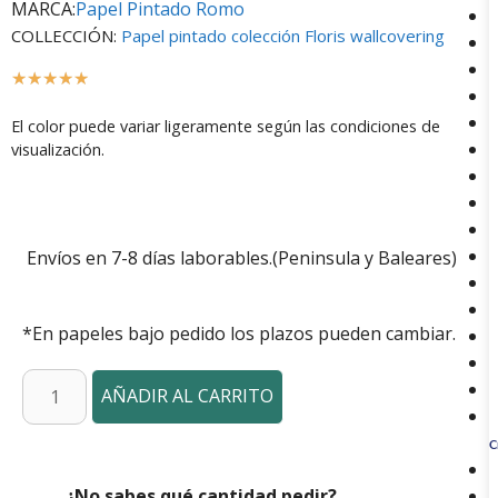
MARCA:
Papel Pintado Romo
COLLECCIÓN:
Papel pintado colección Floris wallcovering
☆
☆
☆
☆
☆
El color puede variar ligeramente según las condiciones de
visualización.
Envíos en 7-8 días laborables.(Peninsula y Baleares)
*En papeles bajo pedido los plazos pueden cambiar.
AÑADIR AL CARRITO
C
¿No sabes qué cantidad pedir?