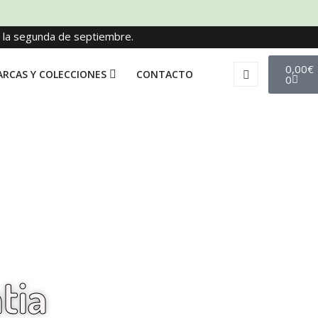
e la segunda de septiembre.
0,00
€
RCAS Y COLECCIONES
CONTACTO
0
tia