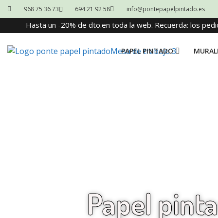
968 75 36 73
694 21 92 58
info@pontepapelpintado.es
Hasta un -20% de dto.en toda la web. Recuerda: los pedi
PAPEL PINTADO
MURAL
Papel pinta