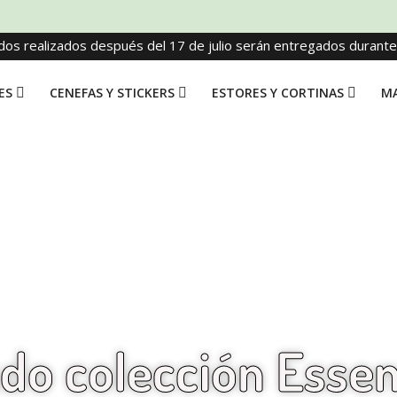
dos realizados después del 17 de julio serán entregados durant
ES
CENEFAS Y STICKERS
ESTORES Y CORTINAS
MA
do colección Essen