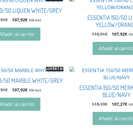
50/50 LIQUEN WHITE/GREY
ESSENTIA 150/50 L
,91
€
107,92
€
IVA incl.
YELLOW/ORAN
Añadir al carrito
119,91
€
107,92
€
IVA
Añadir al carrit
¡OFERTA!
50/50 MARBLE WHITE/GREY
ESSENTIA 150/50 MERM
,91
€
107,92
€
IVA incl.
BLUE/NAVY
Añadir al carrito
119,19
€
107,27
€
IVA
Añadir al carrit