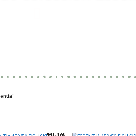
entia”
¡OFERTA!