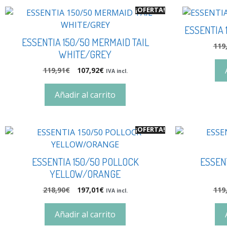
¡OFERTA!
ESSENTIA
ESSENTIA 150/50 MERMAID TAIL
119
WHITE/GREY
119,91
€
107,92
€
IVA incl.
Añadir al carrito
¡OFERTA!
ESSENTIA 150/50 POLLOCK
ESSEN
YELLOW/ORANGE
218,90
€
197,01
€
119
IVA incl.
Añadir al carrito