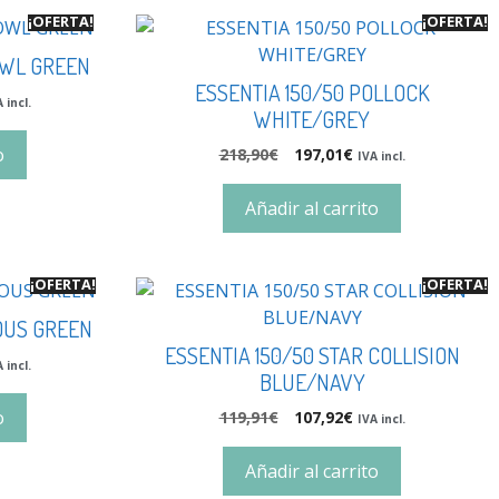
¡OFERTA!
¡OFERTA!
OWL GREEN
ESSENTIA 150/50 POLLOCK
 incl.
WHITE/GREY
o
218,90
€
197,01
€
IVA incl.
Añadir al carrito
¡OFERTA!
¡OFERTA!
OUS GREEN
ESSENTIA 150/50 STAR COLLISION
 incl.
BLUE/NAVY
o
119,91
€
107,92
€
IVA incl.
Añadir al carrito