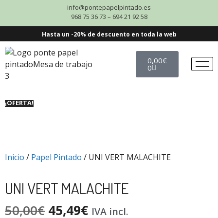
info@pontepapelpintado.es
968 75 36 73 – 694 21 92 58
Hasta un -20% de descuento en toda la web
0,00
€
0
¡OFERTA!
Inicio
/
Papel Pintado
/ UNI VERT MALACHITE
UNI VERT MALACHITE
50,00
€
45,49
€
IVA incl.