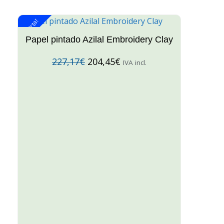
¡Oferta!
¡O
Papel pintado Azilal Embroidery Clay
227,17
€
204,45
€
IVA incl.