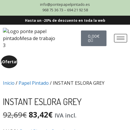
info@pontepapelpintado.es
968 75 36 73 – 694 21 92 58
Hasta un -20% de descuento en toda la web
0,00
€
0
¡Oferta!
Inicio
/
Papel Pintado
/ INSTANT ESLORA GREY
INSTANT ESLORA GREY
92,69
€
83,42
€
IVA incl.