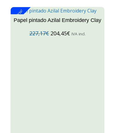
¡Oferta!
¡O
Papel pintado Azilal Embroidery Clay
227,17
€
204,45
€
IVA incl.