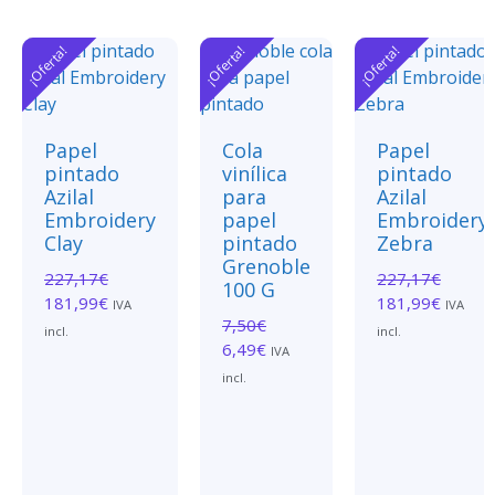
¡Oferta!
¡Oferta!
¡Oferta!
Papel
Cola
Papel
pintado
vinílica
pintado
Azilal
para
Azilal
Embroidery
papel
Embroidery
Clay
pintado
Zebra
Grenoble
227,17
€
227,17
€
100 G
181,99
€
181,99
€
IVA
IVA
7,50
€
incl.
incl.
6,49
€
IVA
incl.