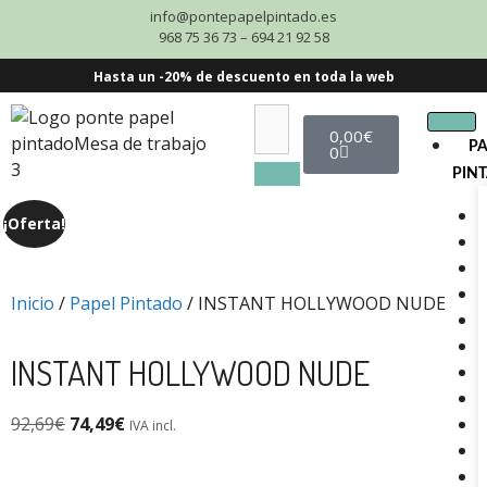
info@pontepapelpintado.es
968 75 36 73 – 694 21 92 58
Hasta un -20% de descuento en toda la web
0,00
€
P
0
PIN
¡Oferta!
Inicio
/
Papel Pintado
/ INSTANT HOLLYWOOD NUDE
INSTANT HOLLYWOOD NUDE
92,69
€
74,49
€
IVA incl.