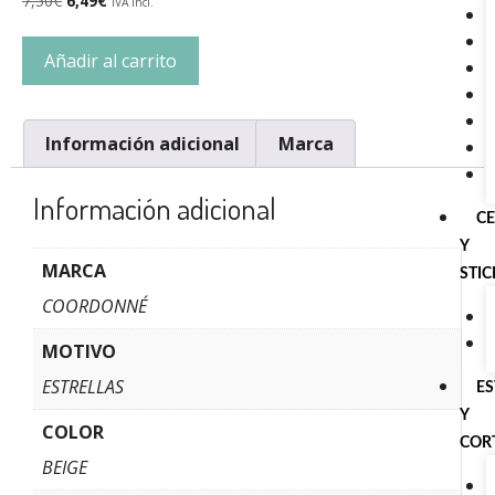
7,50
€
6,49
€
IVA incl.
Añadir al carrito
Información adicional
Marca
Información adicional
C
Y
MARCA
STI
COORDONNÉ
MOTIVO
ESTRELLAS
E
Y
COLOR
COR
BEIGE