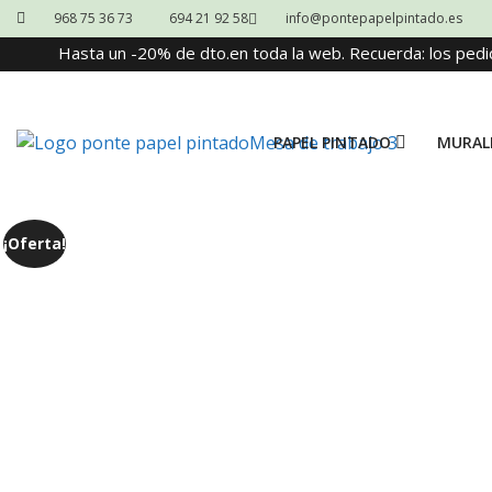
968 75 36 73
694 21 92 58
info@pontepapelpintado.es
Hasta un -20% de dto.en toda la web. Recuerda: los pedi
PAPEL PINTADO
MURAL
¡Oferta!