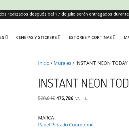
dos realizados después del 17 de julio serán entregados durant
ES
CENEFAS Y STICKERS
ESTORES Y CORTINAS
MA
Inicio
/
Murales
/ INSTANT NEON TODAY 
INSTANT NEON TOD
528,64
€
475,78
€
IVA incl.
MARCA:
Papel Pintado Coordonné