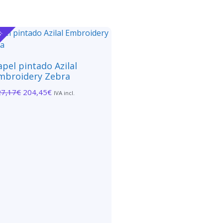
a!
apel pintado Azilal
mbroidery Zebra
27,17
€
204,45
€
IVA incl.