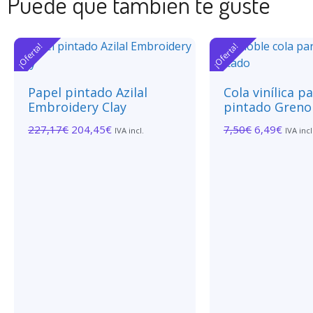
Puede que también te guste
¡Oferta!
¡Oferta!
Papel pintado Azilal
Cola vinílica p
Embroidery Clay
pintado Greno
227,17
€
204,45
€
7,50
€
6,49
€
IVA incl.
IVA incl