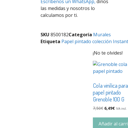
Escríbenos un WhatsApp,
dinos
las medidas y nosotros lo
calculamos por ti.
SKU
8500182
Categoría
Murales
Etiqueta
Papel pintado colección Instan
¡No te olvides!
Cola vinílica par
papel pintado
Grenoble 100 G
7,50
€
6,49
€
IVA incl.
Añadir al carr