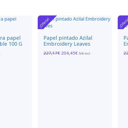
¡Oferta!
¡Ofert
ara papel
Papel pintado Azilal
P
ble 100 G
Embroidery Leaves
E
227,17
€
204,45
€
2
.
IVA incl.