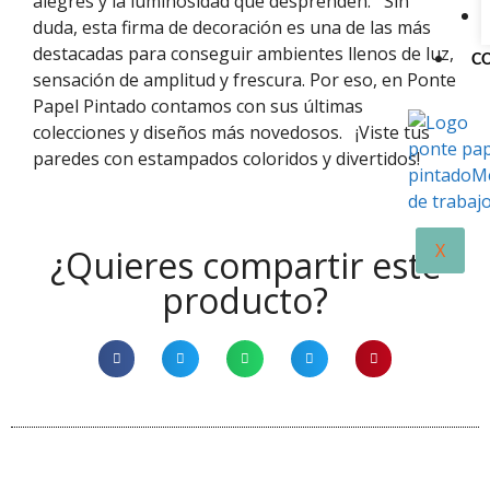
alegres y la luminosidad que desprenden.
Sin
duda, esta firma de decoración es una de las más
destacadas para conseguir ambientes llenos de luz,
C
sensación de amplitud y frescura. Por eso, en Ponte
Papel Pintado contamos con sus últimas
colecciones y diseños más novedosos.
¡Viste tus
paredes con estampados coloridos y divertidos!
X
¿Quieres compartir este
producto?