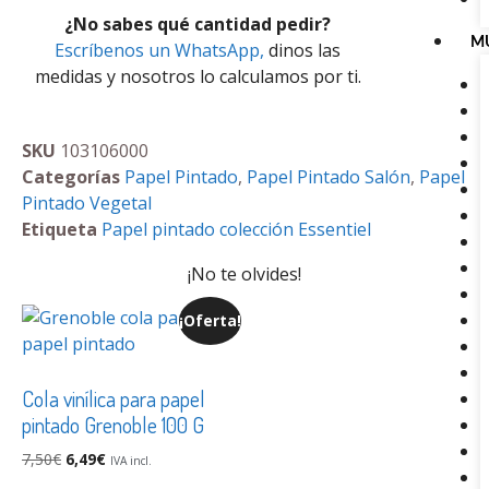
¿No sabes qué cantidad pedir?
M
Escríbenos un WhatsApp,
dinos las
medidas y nosotros lo calculamos por ti.
SKU
103106000
Categorías
Papel Pintado
,
Papel Pintado Salón
,
Papel
Pintado Vegetal
Etiqueta
Papel pintado colección Essentiel
¡No te olvides!
¡Oferta!
Cola vinílica para papel
pintado Grenoble 100 G
7,50
€
6,49
€
IVA incl.