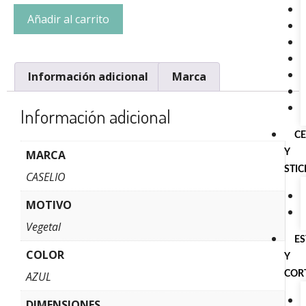
Añadir al carrito
Información adicional
Marca
Información adicional
C
Y
MARCA
STI
CASELIO
MOTIVO
Vegetal
E
COLOR
Y
COR
AZUL
DIMENSIONES