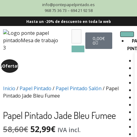
info@pontepapelpintado.es
968 75 36 73 – 694 21 92 58
Hasta un -20% de descuento en toda la web
0,00
€
P
0
PIN
¡Oferta!
Inicio
/
Papel Pintado
/
Papel Pintado Salón
/ Papel
Pintado Jade Bleu Fumee
Papel Pintado Jade Bleu Fumee
58,60
€
52,99
€
IVA incl.