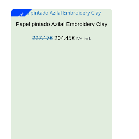
¡Oferta!
¡O
Papel pintado Azilal Embroidery Clay
227,17
€
204,45
€
IVA incl.