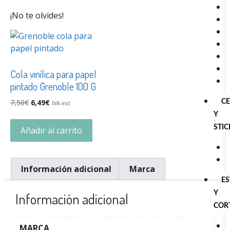
¡No te olvides!
Cola vinílica para papel
pintado Grenoble 100 G
7,50
€
6,49
€
C
IVA incl.
Y
STI
Añadir al carrito
Información adicional
Marca
E
Y
Información adicional
COR
MARCA