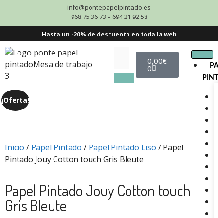
info@pontepapelpintado.es
968 75 36 73 – 694 21 92 58
Hasta un -20% de descuento en toda la web
0,00
€
P
0
PIN
¡Oferta!
Inicio
/
Papel Pintado
/
Papel Pintado Liso
/ Papel
Pintado Jouy Cotton touch Gris Bleute
Papel Pintado Jouy Cotton touch
Gris Bleute