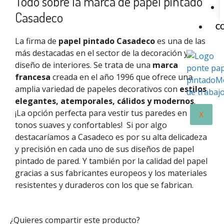
Todo sobre la marca de papel pintado
Casadeco
C
La firma de
papel pintado Casadeco
es una de las
más destacadas en el sector de la decoración y
diseño de interiores. Se trata de una
marca
francesa
creada en el año 1996 que ofrece una
amplia variedad de papeles decorativos con
estilos
elegantes, atemporales, cálidos y modernos
.
¡La opción perfecta para vestir tus paredes en
X
tonos suaves y confortables!
Si por algo
destacaríamos a
Casadeco
es por su alta delicadeza
y precisión en cada uno de sus diseños de papel
pintado de pared. Y
también
por la calidad del papel
gracias
a
sus fabricantes europeos
y los materiales
resistentes y duraderos con los que se fabrican.
¿Quieres compartir este producto?