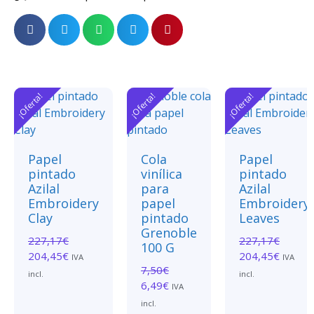
¡Oferta!
¡Oferta!
¡Oferta!
Papel
Cola
Papel
pintado
vinílica
pintado
Azilal
para
Azilal
Embroidery
papel
Embroidery
Clay
pintado
Leaves
Grenoble
227,17
€
227,17
€
100 G
204,45
€
204,45
€
IVA
IVA
7,50
€
incl.
incl.
6,49
€
IVA
incl.