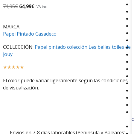
71,95
€
64,99
€
IVA incl.
MARCA:
Papel Pintado Casadeco
COLLECCIÓN:
Papel pintado colección Les belles toiles de
jouy
☆
☆
☆
☆
☆
El color puede variar ligeramente según las condiciones
de visualización.
C
Envíos en 7-8 días laborables.(Peninsula y Baleares)