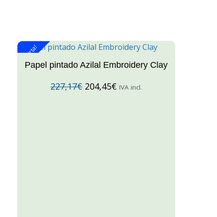
¡Oferta!
¡O
Papel pintado Azilal Embroidery Clay
227,17
€
204,45
€
IVA incl.