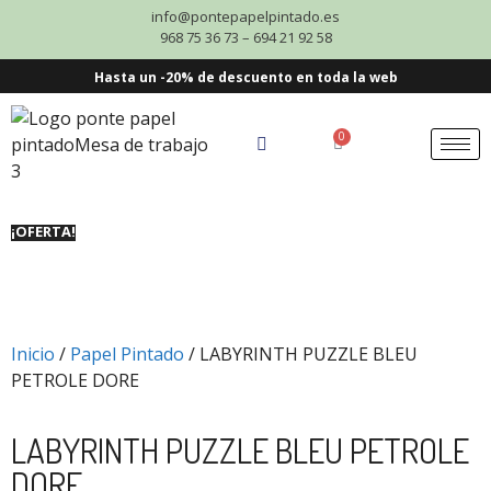
info@pontepapelpintado.es
968 75 36 73 – 694 21 92 58
Hasta un -20% de descuento en toda la web
0
¡OFERTA!
Inicio
/
Papel Pintado
/ LABYRINTH PUZZLE BLEU
PETROLE DORE
LABYRINTH PUZZLE BLEU PETROLE
DORE