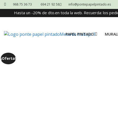
968 75 36 73
694 21 92 58
info@pontepapelpintado.es
Hasta un -20% de dto.en toda la web. Recuerda: los pedi
PAPEL PINTADO
MURAL
¡Oferta!