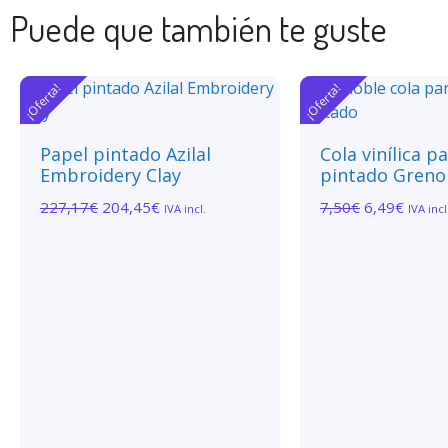
Puede que también te guste
¡Oferta!
¡Oferta!
Papel pintado Azilal
Cola vinílica p
Embroidery Clay
pintado Greno
227,17
€
204,45
€
7,50
€
6,49
€
IVA incl.
IVA incl