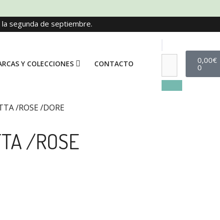
e la segunda de septiembre.
0,00
€
RCAS Y COLECCIONES
CONTACTO
0
TTA /ROSE /DORE
TTA /ROSE