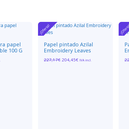
¡Oferta!
¡Ofert
ara papel
Papel pintado Azilal
P
ble 100 G
Embroidery Leaves
E
227,17
€
204,45
€
2
.
IVA incl.