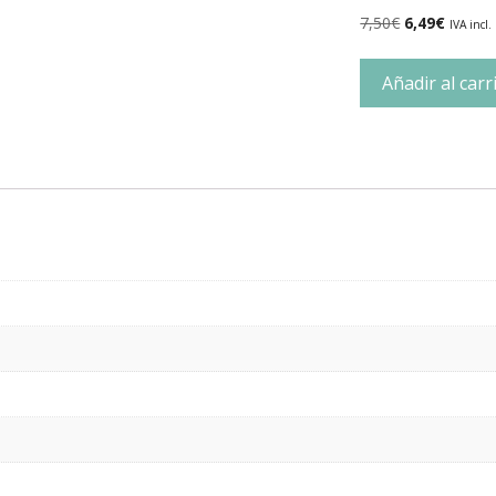
7,50
€
6,49
€
IVA incl.
Añadir al carr