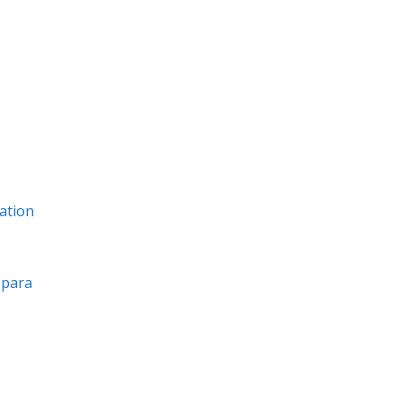
ation
a