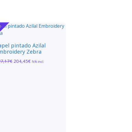
a!
apel pintado Azilal
mbroidery Zebra
27,17
€
204,45
€
IVA incl.