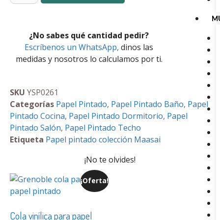
M
¿No sabes qué cantidad pedir?
Escríbenos un WhatsApp,
dinos las
medidas y nosotros lo calculamos por ti.
SKU
YSP0261
Categorías
Papel Pintado
,
Papel Pintado Baño
,
Papel
Pintado Cocina
,
Papel Pintado Dormitorio
,
Papel
Pintado Salón
,
Papel Pintado Techo
Etiqueta
Papel pintado colección Maasai
¡No te olvides!
¡Oferta!
Cola vinílica para papel