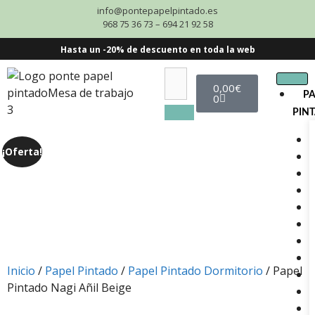
info@pontepapelpintado.es
968 75 36 73 – 694 21 92 58
Hasta un -20% de descuento en toda la web
0,00
€
P
0
PIN
¡Oferta!
Inicio
/
Papel Pintado
/
Papel Pintado Dormitorio
/ Papel
Pintado Nagi Añil Beige