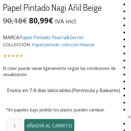
Papel Pintado Nagi Añil Beige
90,18
€
80,99
€
IVA incl.
MARCA:
Papel Pintado Ybarra&Serret
COLLECCIÓN:
Papel pintado colección Maasai
☆
☆
☆
☆
☆
El color puede variar ligeramente según las condiciones de
visualización.
Envíos en 7-8 días laborables.(Peninsula y Baleares)
*En papeles bajo pedido los plazos pueden cambiar.
C
AÑADIR AL CARRITO