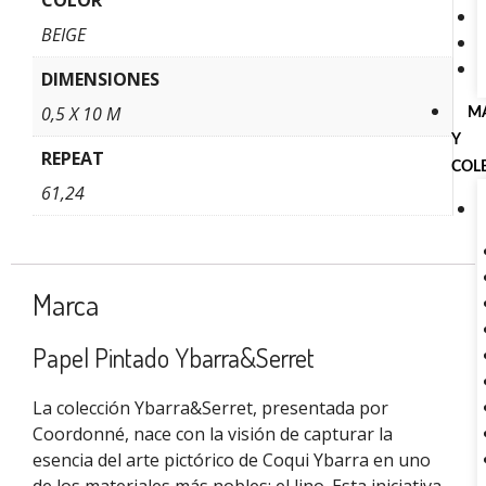
BEIGE
DIMENSIONES
0,5 X 10 M
M
Y
REPEAT
COL
61,24
Marca
Papel Pintado Ybarra&Serret
La colección Ybarra&Serret, presentada por
Coordonné, nace con la visión de capturar la
esencia del arte pictórico de Coqui Ybarra en uno