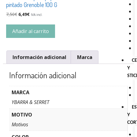
pintado Grenoble 100 G
7,50
€
6,49
€
IVA incl.
Añadir al carrito
Información adicional
Marca
C
Y
Información adicional
STI
MARCA
YBARRA & SERRET
E
MOTIVO
Y
COR
Motivos
COLOR