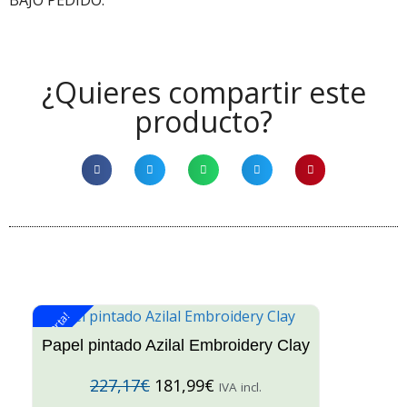
BAJO PEDIDO.
¿Quieres compartir este
producto?
¡Oferta!
¡O
Papel pintado Azilal Embroidery Clay
227,17
€
181,99
€
IVA incl.