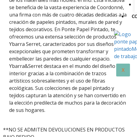
de los materiales más nobles: el lino. Esta iniciativa
se beneficia de la vasta experiencia de Coordonné,
una firma con más de cuatro décadas dedicadas a la
C
creación de papeles pintados, murales de pared y
tejidos decorativos. En Ponte Papel Pintado, te
ofrecemos una extensa selección de productos
Ybarra Serret, caracterizados por sus diseños
excepcionales que prometen transformar y
embellecer las paredes de cualquier espacio.
Ybarra&Serret destaca en el mundo del diseño
X
interior gracias a la combinación de trazos
artísticos sobresalientes y el uso de fibras
ecológicas. Sus colecciones de papel pintado y
tejidos capturan la atención y se han convertido en
la elección predilecta de muchos para la decoración
de sus hogares.
**NO SE ADMITEN DEVOLUCIONES EN PRODUCTOS