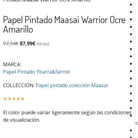
Papel Pintado Maasai Warrior Ocre
Amarillo
97,34
€
87,99
€
IVA incl.
MARCA:
Papel Pintado Ybarra&Serret
COLLECCIÓN:
Papel pintado colección Maasai
☆
☆
☆
☆
☆
El color puede variar ligeramente según las condiciones
de visualización.
C