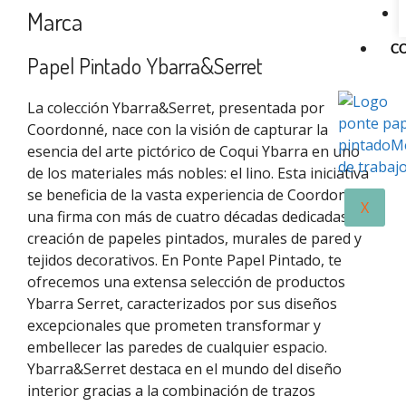
Marca
C
Papel Pintado Ybarra&Serret
La colección Ybarra&Serret, presentada por
Coordonné, nace con la visión de capturar la
esencia del arte pictórico de Coqui Ybarra en uno
de los materiales más nobles: el lino. Esta iniciativa
se beneficia de la vasta experiencia de Coordonné,
X
una firma con más de cuatro décadas dedicadas a la
creación de papeles pintados, murales de pared y
tejidos decorativos. En Ponte Papel Pintado, te
ofrecemos una extensa selección de productos
Ybarra Serret, caracterizados por sus diseños
excepcionales que prometen transformar y
embellecer las paredes de cualquier espacio.
Ybarra&Serret destaca en el mundo del diseño
interior gracias a la combinación de trazos