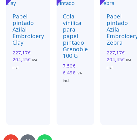
Papel
Cola
Papel
pintado
vinílica
pintado
Azilal
para
Azilal
Embroidery
papel
Embroidery
Clay
pintado
Zebra
Grenoble
227,17
€
227,17
€
100 G
204,45
€
204,45
€
IVA
IVA
7,50
€
incl.
incl.
6,49
€
IVA
incl.