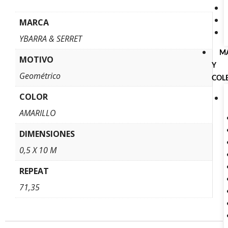
MARCA
YBARRA & SERRET
M
MOTIVO
Y
Geométrico
COL
COLOR
AMARILLO
DIMENSIONES
0,5 X 10 M
REPEAT
71,35