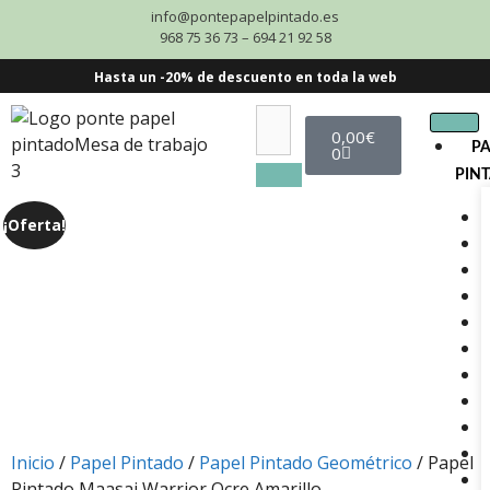
info@pontepapelpintado.es
968 75 36 73 – 694 21 92 58
Hasta un -20% de descuento en toda la web
0,00
€
P
0
PIN
¡Oferta!
Inicio
/
Papel Pintado
/
Papel Pintado Geométrico
/ Papel
Pintado Maasai Warrior Ocre Amarillo