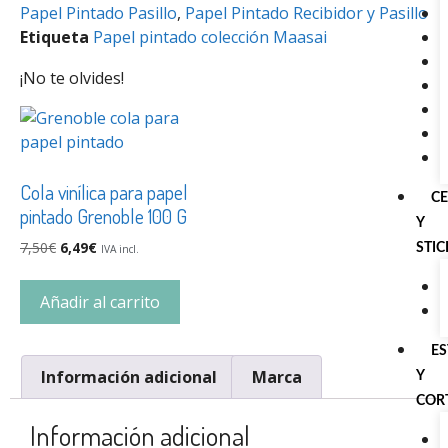
Papel Pintado Pasillo
,
Papel Pintado Recibidor y Pasillo
Etiqueta
Papel pintado colección Maasai
¡No te olvides!
Cola vinílica para papel
C
pintado Grenoble 100 G
Y
7,50
€
6,49
€
STI
IVA incl.
Añadir al carrito
E
Información adicional
Marca
Y
COR
Información adicional