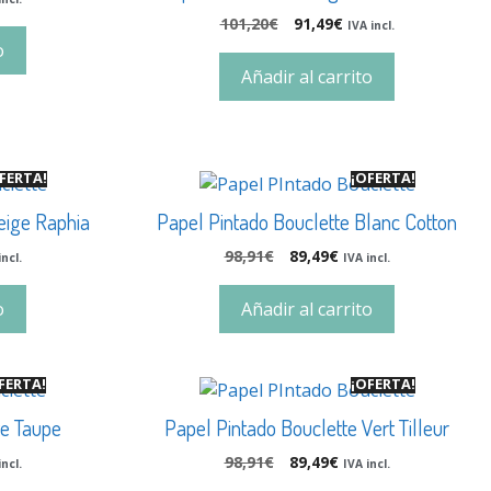
101,20
€
91,49
€
IVA incl.
o
Añadir al carrito
FERTA!
¡OFERTA!
eige Raphia
Papel Pintado Bouclette Blanc Cotton
98,91
€
89,49
€
incl.
IVA incl.
o
Añadir al carrito
FERTA!
¡OFERTA!
te Taupe
Papel Pintado Bouclette Vert Tilleur
98,91
€
89,49
€
incl.
IVA incl.