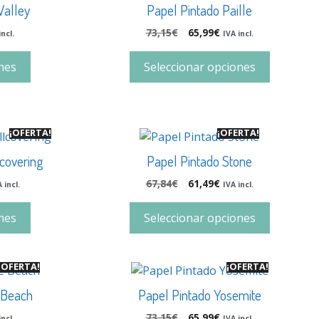
Valley
Papel Pintado Paille
73,15
€
65,99
€
incl.
IVA incl.
nes
Seleccionar opciones
¡OFERTA!
¡OFERTA!
lcovering
Papel Pintado Stone
67,84
€
61,49
€
 incl.
IVA incl.
nes
Seleccionar opciones
¡OFERTA!
¡OFERTA!
 Beach
Papel Pintado Yosemite
73,15
€
65,99
€
incl.
IVA incl.