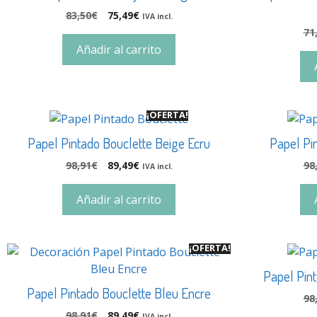
83,50
€
75,49
€
IVA incl.
71
Añadir al carrito
¡OFERTA!
Papel Pintado Bouclette Beige Ecru
Papel Pin
98,91
€
89,49
€
98
IVA incl.
Añadir al carrito
¡OFERTA!
Papel Pin
Papel Pintado Bouclette Bleu Encre
98
98,91
€
89,49
€
IVA incl.