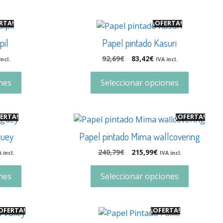
RTA!
¡OFERTA!
pil
Papel pintado Kasuri
92,69
€
83,42
€
incl.
IVA incl.
nes
Seleccionar opciones
ERTA!
¡OFERTA!
guey
Papel pintado Mima wallcovering
240,79
€
215,99
€
 incl.
IVA incl.
nes
Seleccionar opciones
OFERTA!
¡OFERTA!