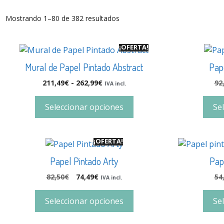
Mostrando 1–80 de 382 resultados
¡OFERTA!
Mural de Papel Pintado Abstract
Pap
211,49
€
-
262,99
€
92
IVA incl.
Seleccionar opciones
Se
¡OFERTA!
Papel Pintado Arty
Pap
82,50
€
74,49
€
54
IVA incl.
Seleccionar opciones
Se