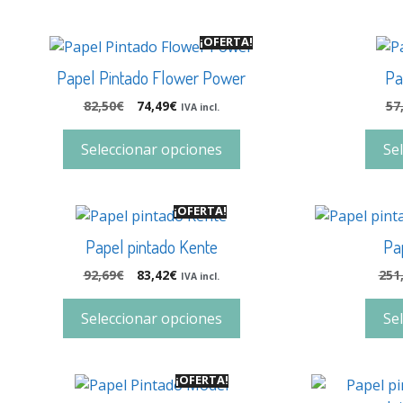
¡OFERTA!
Papel Pintado Flower Power
Pa
82,50
€
74,49
€
57
IVA incl.
Seleccionar opciones
Se
¡OFERTA!
Papel pintado Kente
Pa
92,69
€
83,42
€
251
IVA incl.
Seleccionar opciones
Se
¡OFERTA!