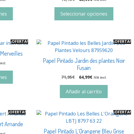
nes
Seleccionar opciones
¡OFERTA!
¡OFERTA!
 Merveilles
Papel Pintado Jardin des plantes Noir
incl.
Fusain
nes
71,95
€
64,99
€
IVA incl.
Añadir al carrito
¡OFERTA!
¡OFERTA!
ert Amande
Papel Pintado L´Orangerie Bleu Grise
incl.