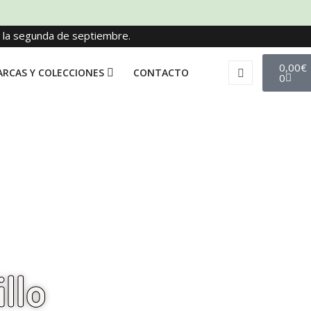
e la segunda de septiembre.
0,00
€
RCAS Y COLECCIONES
CONTACTO
0
llo