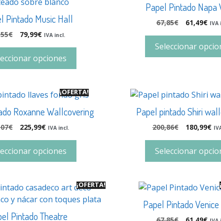
Papel Pintado Napa 
l Pintado Music Hall
67,85
€
61,49
€
IVA 
,55
€
79,99
€
IVA incl.
Seleccionar opcio
leccionar opciones
¡OFERTA!
tado Roxanne Wallcovering
Papel pintado Shiri wal
,07
€
225,99
€
200,86
€
180,99
€
IVA incl.
IVA
leccionar opciones
Seleccionar opcio
¡OFERTA!
Papel Pintado Venice
el Pintado Theatre
67,85
€
61,49
€
IVA 