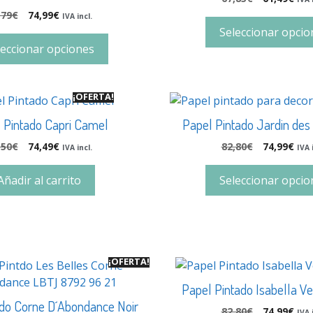
,79
€
74,99
€
IVA incl.
Seleccionar opcio
leccionar opciones
¡OFERTA!
 Pintado Capri Camel
Papel Pintado Jardin des
,50
€
74,49
€
82,80
€
74,99
€
IVA incl.
IVA 
Añadir al carrito
Seleccionar opcio
¡OFERTA!
Papel Pintado Isabella V
ado Corne D´Abondance Noir
82,80
€
74,99
€
IVA 