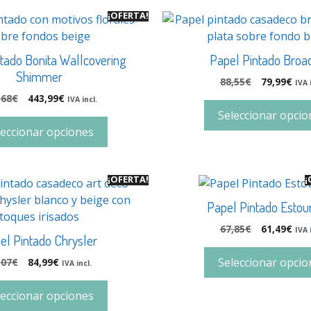
¡OFERTA!
tado Bonita Wallcovering
Papel Pintado Bro
Shimmer
88,55
€
79,99
€
IVA 
,68
€
443,99
€
IVA incl.
Seleccionar opcio
leccionar opciones
¡OFERTA!
¡
Papel Pintado Estou
67,85
€
61,49
€
IVA 
el Pintado Chrysler
Seleccionar opcio
,07
€
84,99
€
IVA incl.
leccionar opciones