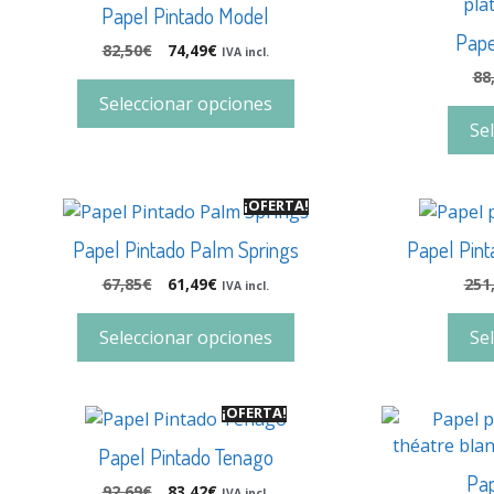
Papel Pintado Model
Pape
82,50
€
74,49
€
IVA incl.
88
Seleccionar opciones
Se
¡OFERTA!
Papel Pintado Palm Springs
Papel Pin
67,85
€
61,49
€
251
IVA incl.
Seleccionar opciones
Se
¡OFERTA!
Papel Pintado Tenago
Pap
92,69
€
83,42
€
IVA incl.