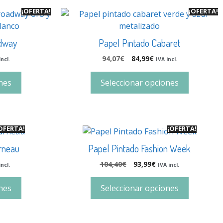
¡OFERTA!
¡OFERTA!
adway
Papel Pintado Cabaret
94,07
€
84,99
€
incl.
IVA incl.
nes
Seleccionar opciones
OFERTA!
¡OFERTA!
rneau
Papel Pintado Fashion Week
104,40
€
93,99
€
incl.
IVA incl.
nes
Seleccionar opciones