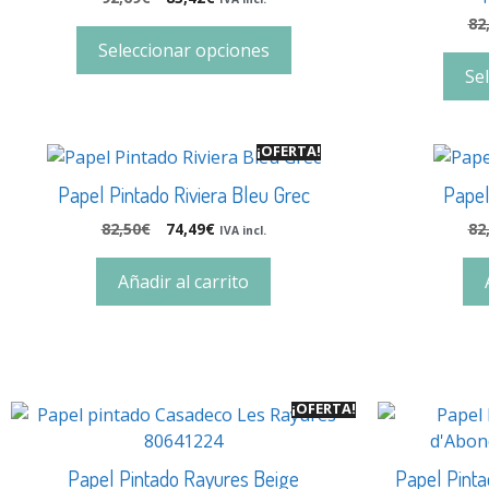
82
Seleccionar opciones
Se
¡OFERTA!
Papel Pintado Riviera Bleu Grec
Papel
82,50
€
74,49
€
82
IVA incl.
Añadir al carrito
¡OFERTA!
Papel Pintado Rayures Beige
Papel Pint