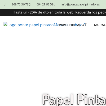
968 75 36 73
694 21 92 58
info@pontepapelpintado.es
Hasta un -20% de dto.en toda la web. Recuerda: los pedi
PAPEL PINTADO
MURAL
Papel Pinta