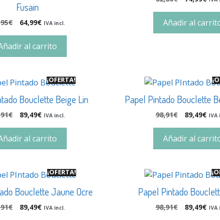
Fusain
Añadir al carrit
,95
€
64,99
€
IVA incl.
Añadir al carrito
¡OFERTA!
¡O
tado Bouclette Beige Lin
Papel Pintado Bouclette B
,91
€
89,49
€
98,91
€
89,49
€
IVA incl.
IVA 
Añadir al carrito
Añadir al carrit
¡OFERTA!
¡O
tado Bouclette Jaune Ocre
Papel Pintado Bouclet
,91
€
89,49
€
98,91
€
89,49
€
IVA incl.
IVA 