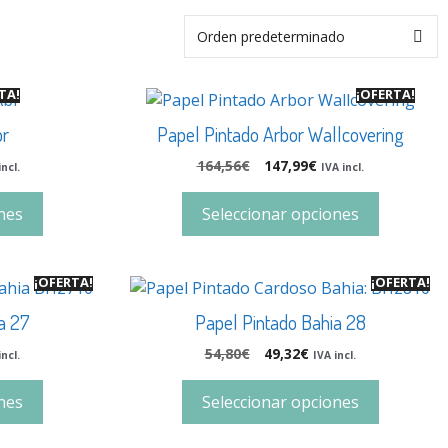
TA!
¡OFERTA!
br
Papel Pintado Arbor Wallcovering
164,56
€
147,99
€
incl.
IVA incl.
nes
Seleccionar opciones
¡OFERTA!
¡OFERTA!
a 27
Papel Pintado Bahia 28
54,80
€
49,32
€
incl.
IVA incl.
nes
Seleccionar opciones