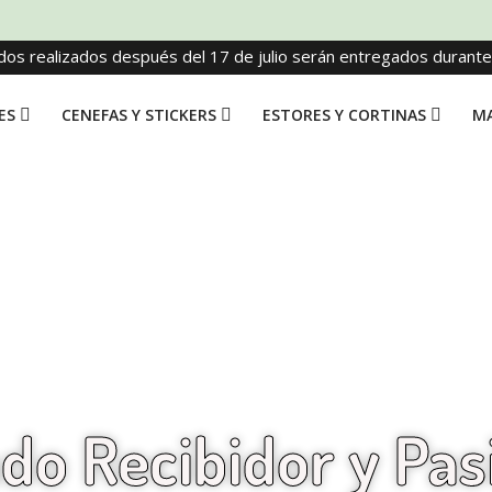
dos realizados después del 17 de julio serán entregados durant
ES
CENEFAS Y STICKERS
ESTORES Y CORTINAS
MA
do Recibidor y Pasi