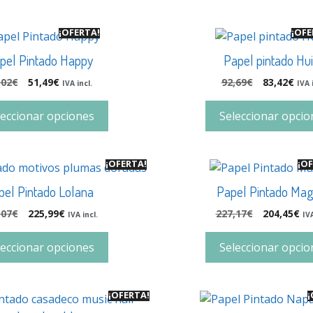
¡OFERTA!
¡OFE
pel Pintado Happy
Papel pintado Hui
,02
€
51,49
€
92,69
€
83,42
€
IVA incl.
IVA 
leccionar opciones
Seleccionar opcio
¡OFERTA!
¡OF
pel Pintado Lolana
Papel Pintado Ma
,07
€
225,99
€
227,17
€
204,45
€
IVA incl.
IVA
leccionar opciones
Seleccionar opcio
¡OFERTA!
¡