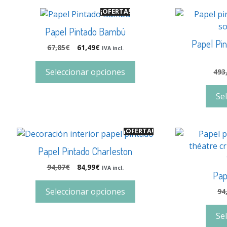
¡OFERTA!
Papel Pintado Bambú
Papel Pin
67,85
€
61,49
€
IVA incl.
Seleccionar opciones
493
Se
¡OFERTA!
Papel Pintado Charleston
94,07
€
84,99
€
IVA incl.
Pap
Seleccionar opciones
94
Se