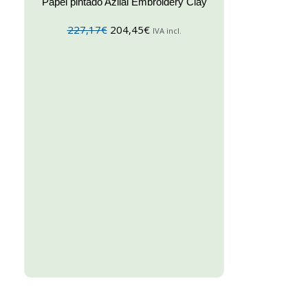
Papel pintado Azilal Embroidery Clay
227,17
€
204,45
€
IVA incl.