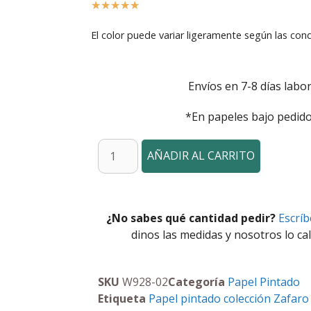
☆
☆
☆
☆
☆
El color puede variar ligeramente según las cond
Envíos en 7-8 días labor
*En papeles bajo pedido
AÑADIR AL CARRITO
¿No sabes qué cantidad pedir?
Escrí
dinos las medidas y nosotros lo cal
SKU
W928-02
Categoría
Papel Pintado
Etiqueta
Papel pintado colección Zafaro