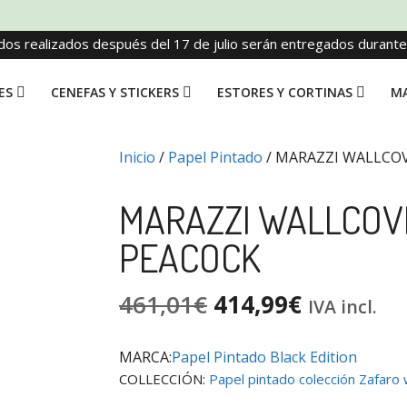
dos realizados después del 17 de julio serán entregados durant
ES
CENEFAS Y STICKERS
ESTORES Y CORTINAS
MA
Inicio
/
Papel Pintado
/ MARAZZI WALLCO
MARAZZI WALLCOV
PEACOCK
461,01
€
414,99
€
IVA incl.
MARCA:
Papel Pintado Black Edition
COLLECCIÓN:
Papel pintado colección Zafaro 