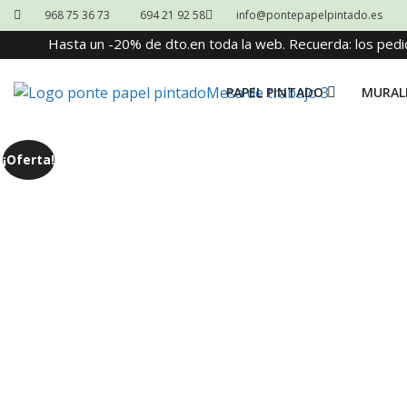
968 75 36 73
694 21 92 58
info@pontepapelpintado.es
Hasta un -20% de dto.en toda la web. Recuerda: los pedi
PAPEL PINTADO
MURAL
¡Oferta!