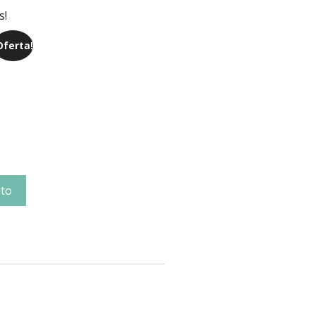
s!
Oferta!
ito