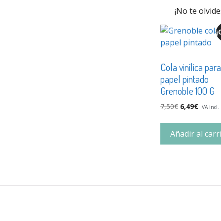
¡No te olvide
¡
Cola vinílica para
papel pintado
Grenoble 100 G
7,50
€
6,49
€
IVA incl.
Añadir al carr