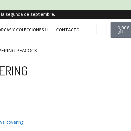
e la segunda de septiembre.
0,00
€
RCAS Y COLECCIONES
CONTACTO
0
VERING PEACOCK
ERING
wallcovering