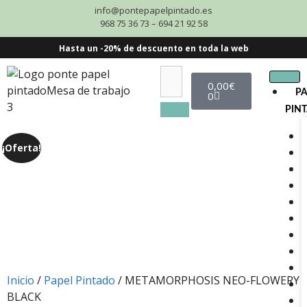
info@pontepapelpintado.es
968 75 36 73 – 694 21 92 58
Hasta un -20% de descuento en toda la web
0,00
€
P
0
PIN
¡Oferta!
Inicio
/
Papel Pintado
/ METAMORPHOSIS NEO-FLOWERY
BLACK