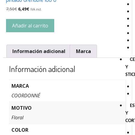
7,50
€
6,49
€
IVA incl.
Añadir al carrito
Información adicional
Marca
C
Información adicional
Y
STI
MARCA
COORDONNÉ
E
MOTIVO
Y
Floral
COR
COLOR