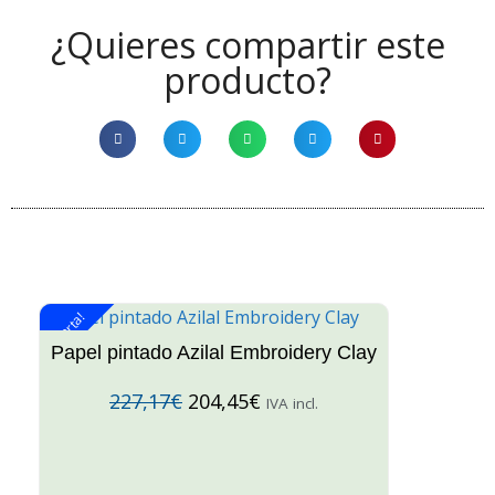
¿Quieres compartir este
producto?
¡Oferta!
¡O
Papel pintado Azilal Embroidery Clay
227,17
€
204,45
€
IVA incl.