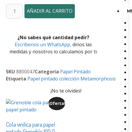
AÑADIR AL CARRITO
M
¿No sabes qué cantidad pedir?
Escríbenos un WhatsApp,
dinos las
medidas y nosotros lo calculamos por ti.
SKU
8800047
Categoría
Papel Pintado
Etiqueta
Papel pintado colección Metamorphosis
¡No te olvides!
¡Oferta!
Cola vinílica para papel
pintado Grenoble 100 G