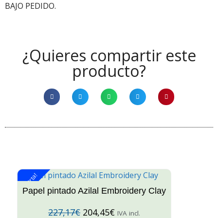
BAJO PEDIDO.
¿Quieres compartir este
producto?
¡Oferta!
¡O
Papel pintado Azilal Embroidery Clay
227,17
€
204,45
€
IVA incl.