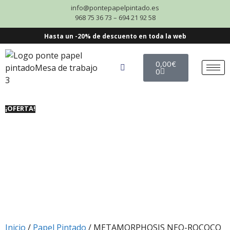
info@pontepapelpintado.es
968 75 36 73 – 694 21 92 58
Hasta un -20% de descuento en toda la web
0,00
€
0
¡OFERTA!
Inicio
/
Papel Pintado
/ METAMORPHOSIS NEO-ROCOCO