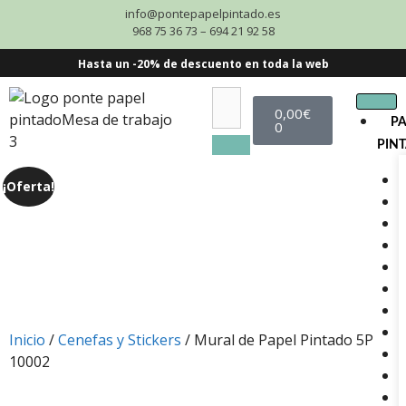
info@pontepapelpintado.es
968 75 36 73 – 694 21 92 58
Hasta un -20% de descuento en toda la web
0,00
€
P
0
PIN
¡Oferta!
Inicio
/
Cenefas y Stickers
/ Mural de Papel Pintado 5P
10002