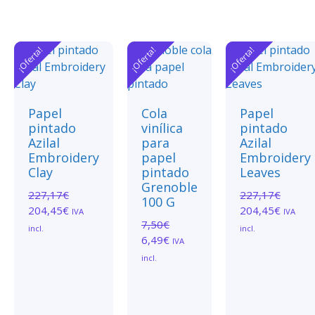
¡Oferta!
¡Oferta!
¡Oferta!
Papel
Cola
Papel
pintado
vinílica
pintado
Azilal
para
Azilal
Embroidery
papel
Embroidery
Clay
pintado
Leaves
Grenoble
227,17
€
227,17
€
100 G
204,45
€
204,45
€
IVA
IVA
7,50
€
incl.
incl.
6,49
€
IVA
incl.