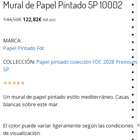
Mural de Papel Pintado 5P 10002
144,50
€
122,82
€
IVA incl.
MARCA:
Papel Pintado Fdc
COLLECCIÓN:
Papel pintado colección FDC 2028 Premium
5P
☆
☆
☆
☆
☆
Un mural de papel pintado estilo mediterráneo. Casas
blancas sobre este mar.
El color puede variar ligeramente según las condiciones
C
de visualización.