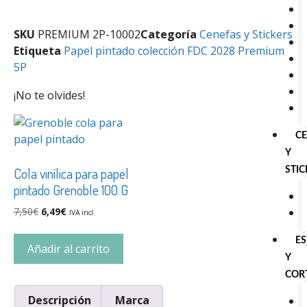
SKU
PREMIUM 2P-10002
Categoría
Cenefas y Stickers
Etiqueta
Papel pintado colección FDC 2028 Premium
5P
¡No te olvides!
C
Y
Cola vinílica para papel
STI
pintado Grenoble 100 G
7,50
€
6,49
€
IVA incl.
E
Añadir al carrito
Y
COR
Descripción
Marca