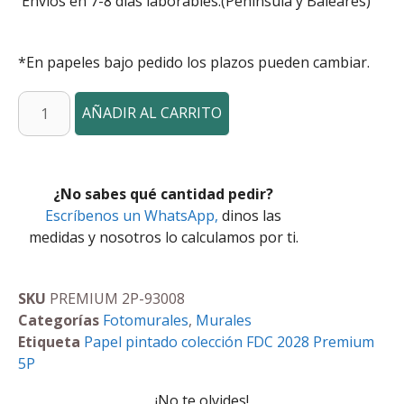
Envíos en 7-8 días laborables.(Peninsula y Baleares)
*En papeles bajo pedido los plazos pueden cambiar.
AÑADIR AL CARRITO
¿No sabes qué cantidad pedir?
Escríbenos un WhatsApp,
dinos las
medidas y nosotros lo calculamos por ti.
SKU
PREMIUM 2P-93008
Categorías
Fotomurales
,
Murales
Etiqueta
Papel pintado colección FDC 2028 Premium
5P
¡No te olvides!