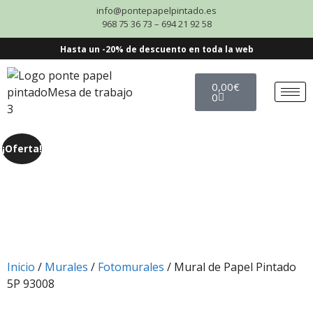
info@pontepapelpintado.es
968 75 36 73 – 694 21 92 58
Hasta un -20% de descuento en toda la web
0,00
€
0
¡Oferta!
Inicio
/
Murales
/
Fotomurales
/ Mural de Papel Pintado
5P 93008