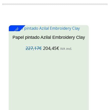
¡Oferta!
¡O
Papel pintado Azilal Embroidery Clay
227,17
€
204,45
€
IVA incl.