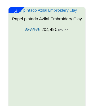
¡Oferta!
¡O
Papel pintado Azilal Embroidery Clay
227,17
€
204,45
€
IVA incl.