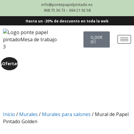
info@pontepapelpintado.es
968 75 36 73 – 694 21 92 58
Hasta un -20% de descuento en toda la web
0,00
€
0
¡Oferta!
Inicio
/
Murales
/
Murales para salones
/ Mural de Papel
Pintado Golden