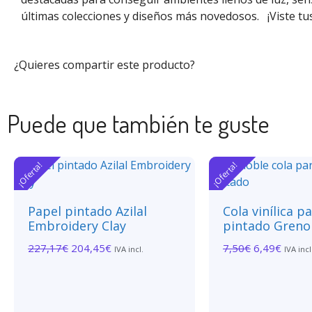
últimas colecciones y diseños más novedosos.
¡Viste t
¿Quieres compartir este producto?
Puede que también te guste
¡Oferta!
¡Oferta!
Papel pintado Azilal
Cola vinílica p
Embroidery Clay
pintado Greno
227,17
€
204,45
€
7,50
€
6,49
€
IVA incl.
IVA incl