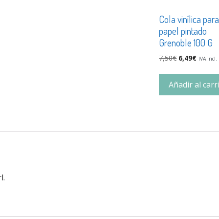
Cola vinílica par
papel pintado
Grenoble 100 G
7,50
€
6,49
€
IVA incl.
Añadir al carr
l.