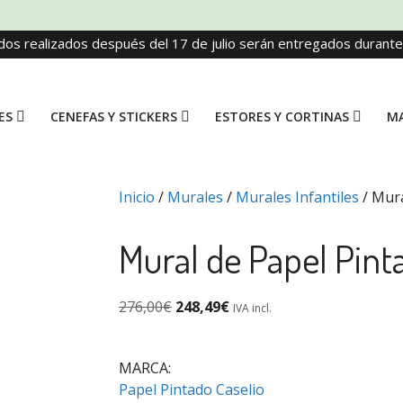
dos realizados después del 17 de julio serán entregados durant
ES
CENEFAS Y STICKERS
ESTORES Y CORTINAS
MA
Inicio
/
Murales
/
Murales Infantiles
/ Mura
Mural de Papel Pint
276,00
€
248,49
€
IVA incl.
MARCA:
Papel Pintado Caselio