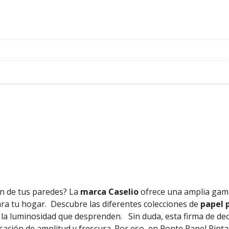
ón de tus paredes? La
marca Caselio
ofrece una amplia gam
ra tu hogar.
Descubre las diferentes colecciones de
papel p
y la luminosidad que desprenden.
Sin duda, esta firma de de
sación de amplitud y frescura. Por eso, en Ponte Papel Pin