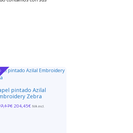
a!
apel pintado Azilal
mbroidery Zebra
27,17
€
204,45
€
IVA incl.