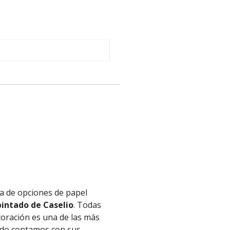
a de opciones de papel
intado de Caselio
. Todas
coración es una de las más
tado contamos con sus