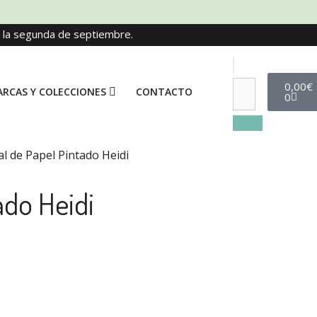
e la segunda de septiembre.
0,00
€
RCAS Y COLECCIONES
CONTACTO
0
l de Papel Pintado Heidi
ado Heidi