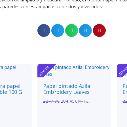
us paredes con estampados coloridos y divertidos!
¡Oferta!
¡Ofert
ara papel
Papel pintado Azilal
P
ble 100 G
Embroidery Leaves
E
227,17
€
204,45
€
2
.
IVA incl.