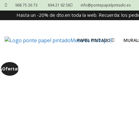
968 75 36 73
694 21 92 58
info@pontepapelpintado.es
Hasta un -20% de dto.en toda la web. Recuerda: los pedi
PAPEL PINTADO
MURAL
¡Oferta!