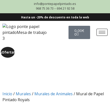
info@pontepapelpintado.es
968 75 36 73 – 694 21 92 58
Hasta un -20% de descuento en toda la web
0,00
€
0
¡Oferta!
Inicio
/
Murales
/
Murales de Animales
/ Mural de Papel
Pintado Royals