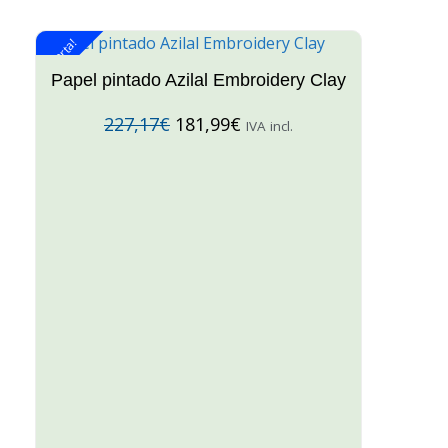
¡Oferta!
¡O
Papel pintado Azilal Embroidery Clay
227,17
€
181,99
€
IVA incl.