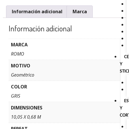
Información adicional
Marca
Información adicional
MARCA
ROMO
C
Y
MOTIVO
STI
Geométrico
COLOR
GRIS
E
DIMENSIONES
Y
COR
10,05 X 0,68 M
REPEAT