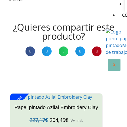
C
¿Quieres compartir este
producto?
X
¡Oferta!
¡O
Papel pintado Azilal Embroidery Clay
227,17
€
204,45
€
IVA incl.