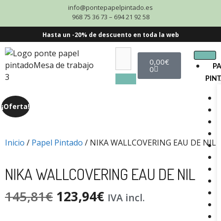
info@pontepapelpintado.es
968 75 36 73 – 694 21 92 58
Hasta un -20% de descuento en toda la web
0,00
€
P
0
PIN
¡Oferta!
Inicio
/
Papel Pintado
/ NIKA WALLCOVERING EAU DE NIL
NIKA WALLCOVERING EAU DE NIL
145,81
€
123,94
€
IVA incl.