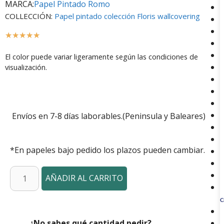
MARCA:
Papel Pintado Romo
COLLECCIÓN:
Papel pintado colección Floris wallcovering
☆
☆
☆
☆
☆
El color puede variar ligeramente según las condiciones de
visualización.
Envíos en 7-8 días laborables.(Peninsula y Baleares)
*En papeles bajo pedido los plazos pueden cambiar.
AÑADIR AL CARRITO
C
¿No sabes qué cantidad pedir?