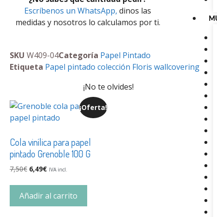
Escríbenos un WhatsApp,
dinos las
M
medidas y nosotros lo calculamos por ti.
SKU
W409-04
Categoría
Papel Pintado
Etiqueta
Papel pintado colección Floris wallcovering
¡No te olvides!
¡Oferta!
Cola vinílica para papel
pintado Grenoble 100 G
7,50
€
6,49
€
IVA incl.
Añadir al carrito