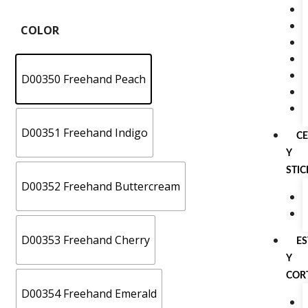
COLOR
D00350 Freehand Peach
D00351 Freehand Indigo
C
Y
STI
D00352 Freehand Buttercream
D00353 Freehand Cherry
E
Y
COR
D00354 Freehand Emerald