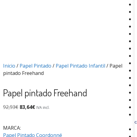
Inicio
/
Papel Pintado
/
Papel Pintado Infantil
/ Papel
pintado Freehand
Papel pintado Freehand
92,93
€
83,64
€
IVA incl.
C
MARCA:
Papel Pintado Coordonné