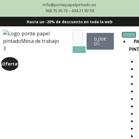
info@pontepapelpintado.es
968 75 36 73 – 694 21 92 58
Hasta un -20% de descuento en toda la web
0,00
€
P
0
PIN
¡Oferta!