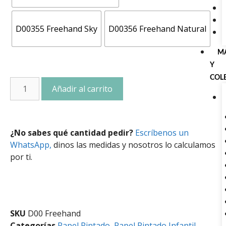
D00355 Freehand Sky
D00356 Freehand Natural
M
Y
COL
Añadir al carrito
¿No sabes qué cantidad pedir?
Escríbenos un
WhatsApp,
dinos las medidas y nosotros lo calculamos
por ti.
SKU
D00 Freehand
Categorías
Papel Pintado
,
Papel Pintado Infantil
,