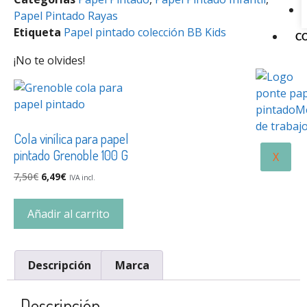
Papel Pintado Rayas
Etiqueta
Papel pintado colección BB Kids
C
¡No te olvides!
Cola vinílica para papel
pintado Grenoble 100 G
X
7,50
€
6,49
€
IVA incl.
Añadir al carrito
Descripción
Marca
Descripción