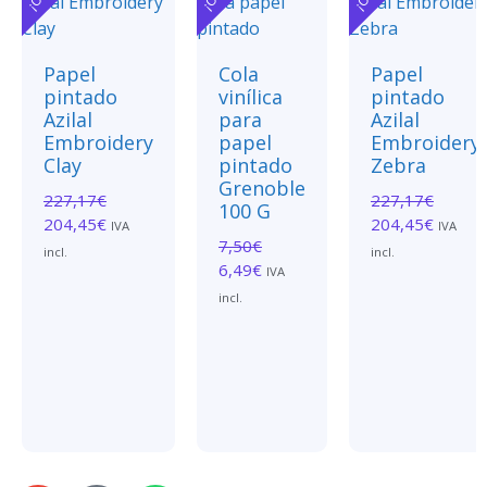
Papel
Cola
Papel
pintado
vinílica
pintado
Azilal
para
Azilal
Embroidery
papel
Embroidery
Clay
pintado
Zebra
Grenoble
227,17
€
227,17
€
100 G
204,45
€
204,45
€
IVA
IVA
7,50
€
incl.
incl.
6,49
€
IVA
incl.