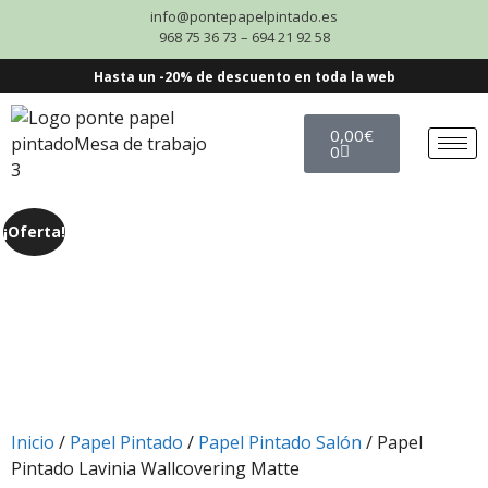
info@pontepapelpintado.es
968 75 36 73 – 694 21 92 58
Hasta un -20% de descuento en toda la web
0,00
€
0
¡Oferta!
Inicio
/
Papel Pintado
/
Papel Pintado Salón
/ Papel
Pintado Lavinia Wallcovering Matte