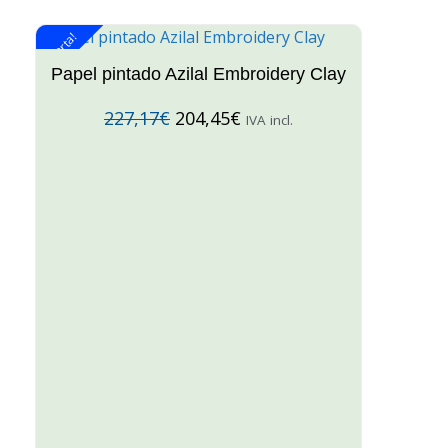
¡Oferta!
¡O
Papel pintado Azilal Embroidery Clay
227,17
€
204,45
€
IVA incl.