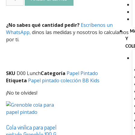
¿No sabes qué cantidad pedir?
Escríbenos un
WhatsApp,
dinos las medidas y nosotros lo calculamos
M
por ti.
Y
COL
SKU
D00 Lunch
Categoría
Papel Pintado
Etiqueta
Papel pintado colección BB Kids
¡No te olvides!
Cola vinílica para papel
pintado Grenoble 100 G