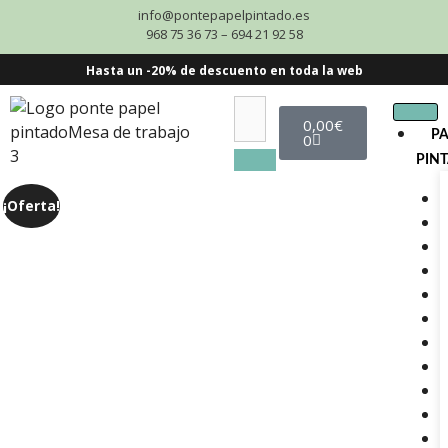
info@pontepapelpintado.es
968 75 36 73 – 694 21 92 58
Hasta un -20% de descuento en toda la web
0,00
€
P
0
PIN
¡Oferta!