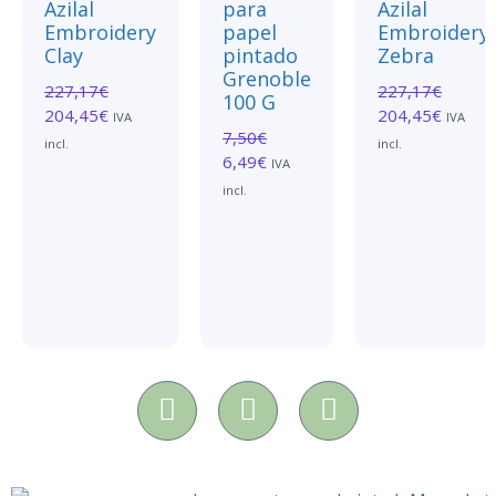
Azilal
para
Azilal
Embroidery
papel
Embroidery
Clay
pintado
Zebra
Grenoble
227,17
€
227,17
€
100 G
204,45
€
204,45
€
IVA
IVA
7,50
€
incl.
incl.
6,49
€
IVA
incl.