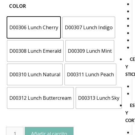
COLOR
D00306 Lunch Cherry
D00307 Lunch Indigo
D00308 Lunch Emerald
D00309 Lunch Mint
C
Y
D00310 Lunch Natural
D00311 Lunch Peach
STI
D00312 Lunch Buttercream
D00313 Lunch Sky
E
Y
COR
Añadir al carrito