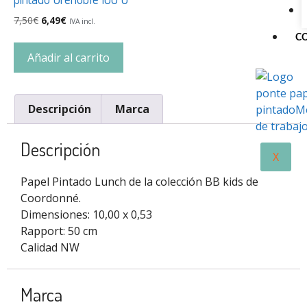
7,50
€
6,49
€
IVA incl.
C
Añadir al carrito
Descripción
Marca
Descripción
X
Papel Pintado Lunch de la colección BB kids de
Coordonné.
Dimensiones: 10,00 x 0,53
Rapport: 50 cm
Calidad NW
Marca