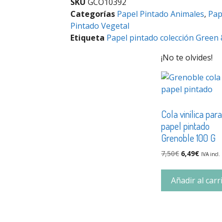
SKU
GCO10392
Categorías
Papel Pintado Animales
,
Pap
Pintado Vegetal
Etiqueta
Papel pintado colección Green
¡No te olvides!
Cola vinílica par
papel pintado
Grenoble 100 G
7,50
€
6,49
€
IVA incl.
Añadir al carr