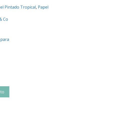
el Pintado Tropical
,
Papel
 & Co
a
ito