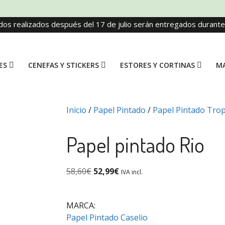
dos realizados después del 17 de julio serán entregados durant
ES
CENEFAS Y STICKERS
ESTORES Y CORTINAS
MA
Inicio
/
Papel Pintado
/
Papel Pintado Trop
Papel pintado Rio
58,60
€
52,99
€
IVA incl.
MARCA:
Papel Pintado Caselio