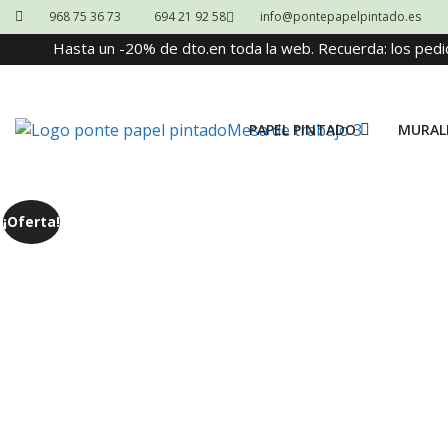
968 75 36 73
694 21 92 58
info@pontepapelpintado.es
Hasta un -20% de dto.en toda la web. Recuerda: los pedi
PAPEL PINTADO
MURAL
¡Oferta!