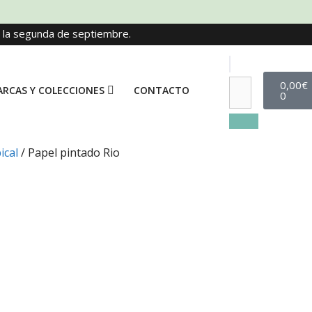
e la segunda de septiembre.
0,00
€
RCAS Y COLECCIONES
CONTACTO
0
ical
/ Papel pintado Rio