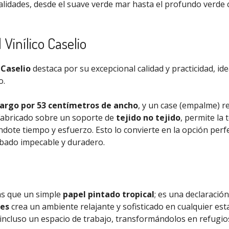
alidades, desde el suave verde mar hasta el profundo verde 
 Vinílico Caselio
e
Caselio
destaca por su excepcional calidad y practicidad, ide
o.
largo por 53 centímetros de ancho
, y un case (empalme) re
Fabricado sobre un soporte de
tejido no tejido
, permite la 
ándote tiempo y esfuerzo. Esto lo convierte en la opción perf
abado impecable y duradero.
s que un simple
papel pintado tropical
; es una declaració
nes
crea un ambiente relajante y sofisticado en cualquier estan
o incluso un espacio de trabajo, transformándolos en refugio