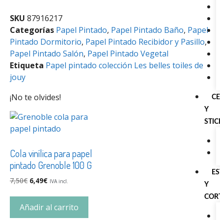
SKU
87916217
Categorías
Papel Pintado
,
Papel Pintado Baño
,
Papel
Pintado Dormitorio
,
Papel Pintado Recibidor y Pasillo
,
Papel Pintado Salón
,
Papel Pintado Vegetal
Etiqueta
Papel pintado colección Les belles toiles de
jouy
¡No te olvides!
C
Y
STI
Cola vinílica para papel
pintado Grenoble 100 G
E
7,50
€
6,49
€
IVA incl.
Y
COR
Añadir al carrito