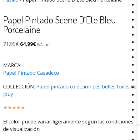
Papel Pintado Scene D´Ete Bleu
Porcelaine
71,95
€
64,99
€
IVA incl.
MARCA:
Papel Pintado Casadeco
COLLECCIÓN:
Papel pintado colección Les belles toiles de
jouy
☆
☆
☆
☆
☆
El color puede variar ligeramente según las condiciones
C
de visualización.