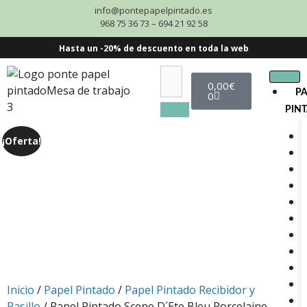
info@pontepapelpintado.es
968 75 36 73 – 694 21 92 58
Hasta un -20% de descuento en toda la web
0,00
€
P
0
PIN
¡Oferta!
Inicio
/
Papel Pintado
/
Papel Pintado Recibidor y
Pasillo
/ Papel Pintado Scene D´Ete Bleu Porcelaine