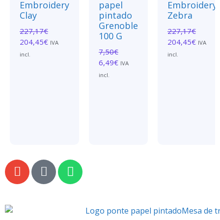
Embroidery
papel
Embroidery
Clay
pintado
Zebra
Grenoble
227,17
€
227,17
€
100 G
204,45
€
204,45
€
IVA
IVA
7,50
€
incl.
incl.
6,49
€
IVA
incl.